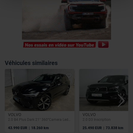
l’utilisation de notre site avec nos partenaires de
médias sociaux, de publicité et d’analyse, qui peuvent
combiner celles-ci avec d’autres informations que vous
leur avez fournies ou qu’ils ont collectées lors de votre
utilisation de leurs services.
Véhicules similaires
VOLVO
VOLVO
2.0 B4 Plus Dark 21" 360°Camera Leder Kinderzitjes
2.0 D3 Inscription
|
|
43.990 EUR
18.260 km
25.490 EUR
73.838 km