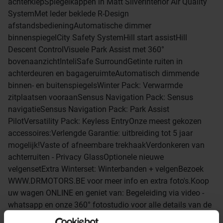
achterklepSpiegelkappen in Matt SilverInterior Air Quality
SystemMet leder beklede R-Design
afstandsbedieningAutomatische dimmer
binnenspiegelCity Safety SystemHill start assistHill
Descent ControlVisuele Park Assist met 360°
bovenaanzichtInteliSafe SurroundGetinte ruiten in
achterdeuren en bagageruimteAutomatisch dimmende
binnen- en buitenspiegelsWinter Pack: Verwarmde
zitplaatsen vooraanSensus Navigation Pack: Sensus
navigatieSensus Navigation Pack: Park Assist
PilotVersatility Pack: Keyless EntryOnze meest gekozen
accessoires:Verlengde Garantie: uitbreiding tot 5 jaar
mogelijk!Vaste of afneembare trekhaakVerdonkeren van
achterruiten - Privacy GlassOptionele nieuwe
velgensetExtra Winterset: Winterbanden + velgenBezoek
WWW.DRMOTORS.BE voor meer info en extra foto's.Koop
uw wagen ONLINE en geniet van: Begeleiding via video -
whatsapp en onze 360° fotostudio voor alle details van de
wagen.GRATIS thuislevering in België of ophalen in onze