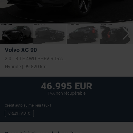
Volvo XC 90
2.0 T8 TE 4WD PHEV R-Design 7pl.
Hybride | 99.820 km
46.995 EUR
TVA non récupérable
Crédit auto au meilleur taux !
CRÉDIT AUTO