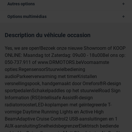
Autres options
Options multimédias
Description du véhicule occasion
Yes, we are open!Bezoek onze nieuwe Showroom of KOOP
ONLINE: Maandag tot Zaterdag: 09u00 - 18u00Bel ons op:
050-737.911 of www.DRMOTORS.beVoornaamste
opties:RegensensorStuurwielbediening
audioParkeerverwarming met timerKristallen
versnellingspook, handgemaakt door Orrefors®R-design
sportpedalenSchakelpaddles op het stuurwielRoad Sign
Information (RSI)Intellisafe AssistR-design
radiatorroosterLED-koplampen met geïntegreerde T-
vormige Daytime Running Lights en Active High
BeamAdaptive Cruise Control2 USB-aansluitingen en 1
AUX-aansluitingSnelheidsbegrenzerElektrisch bediende