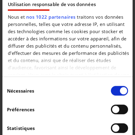
Utilisation responsable de vos données
* Bandenreparatiekit
* Eén ronde uitlaat rechts
Nous et
nos 1022 partenaires
traitons vos données
* Windscreen washers (Aquablades)
personnelles, telles que votre adresse IP, en utilisant
* Aluminium laaddrempelbeschermer
des technologies comme les cookies pour stocker et
* Aluminium instaplijsten vooraan met Volvo-logo
accéder à des informations sur votre appareil, afin de
* Zwarte zijruitomlijsting
diffuser des publicités et du contenu personnalisés,
* Geïntegreerde zwarte dakrails
d'effectuer des mesures de performance des publicités
* Gevarendriehoek
et du contenu, ainsi que de réaliser des études
* Tempered glass. side & rear windows
d’audience, favorisant ainsi le développement de
* Sensus navigatiesysteem incl. RTTI + gratis kaartupdates
services. Vous avez le choix quant à l'utilisation de vos
* Park Assist parkeerhulp achteraan
données et à leurs finalités. Vous pouvez modifier ou
Sélection
* Brandblushouder
retirer votre consentement à tout moment en
Nécessaires
du
* Wieldoppenset. Matt Tech Grey
consultant la Déclaration relative aux cookies ou en
consentement
* Smartphone integratie (Apple CarPlay + Android Auto)
cliquant sur l'icône de confidentialité.
* Comfortzetels vooraan
Préférences
* Whiplashbescherming. voorzetels
Si vous le permettez, nous aimerions également :
* Gordijnairbags
Collecter des informations sur votre localisation
Statistiques
* SIPS™ Side Impact Protection System
géographique qui peuvent être précises à plusieurs