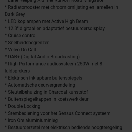
* Lane Keeping Aid met Run-off Road Mitigation
* Radiatorrooster met chroom omlijsting en lamellen in
Dark Grey
* LED koplampen met Active High Beam
* 12.3" digitaal en adaptatief bestuurdersdisplay
* Cruise control
* Snelheidsbegrenzer
* Volvo On Call
* DAB+ (Digital Audio Broadcasting)
* High Performance audiosysteem 250W met 8
luidsprekers
* Elektrisch inklapbare buitenspiegels
* Automatische deurvergrendeling
* Sleutelbehuizing in Charcoal kunststof
* Buitenspiegelkappen in koetswerkkleur
* Double Locking
* Stembediening voor het Sensus Connect systeem
* Iron Ore aluminiuminleg
* Bestuurderzetel met elektrisch bediende hoogteregeling