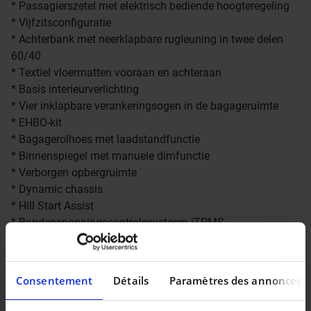
* Passagierszetel met elektrisch bediende hoogteregeling
* Vijfzitsconfiguratie
* Achterbank met neerklapbare rugleuning in twee delen
60/40
* Textiel vloermatten vooraan en achteraan
* Basis interieurverlichting
* Vier inklapbare verankeringsogen in de bagageruimte
* EHBO-kit
* Bagagerolhoes met laadstandfunctie
* Binnenspiegel met manuele dimfunctie
* Verborgen opbergruimte
* Dynamic chassis
* Hill Start Assist
* Bandenspanningscontrolesysteem iTPMS
* Oncoming Lane Mitigation
* Noodremlichten
* Stuurwiel in leder. Silk Metal inleg en Charcoal
Consentement
Détails
Paramètres des annonces
bedieningsknoppen
* 16" met 5 aerospaken. Glossy Black/Diamond Cut