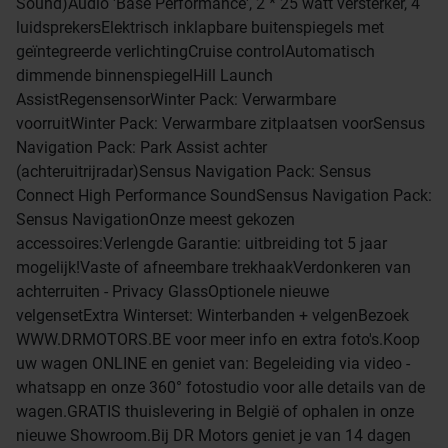
Sound)Audio 'Base Performance', 2 * 25 watt versterker, 4
luidsprekersElektrisch inklapbare buitenspiegels met
geïntegreerde verlichtingCruise controlAutomatisch
dimmende binnenspiegelHill Launch
AssistRegensensorWinter Pack: Verwarmbare
voorruitWinter Pack: Verwarmbare zitplaatsen voorSensus
Navigation Pack: Park Assist achter
(achteruitrijradar)Sensus Navigation Pack: Sensus
Connect High Performance SoundSensus Navigation Pack:
Sensus NavigationOnze meest gekozen
accessoires:Verlengde Garantie: uitbreiding tot 5 jaar
mogelijk!Vaste of afneembare trekhaakVerdonkeren van
achterruiten - Privacy GlassOptionele nieuwe
velgensetExtra Winterset: Winterbanden + velgenBezoek
WWW.DRMOTORS.BE voor meer info en extra foto's.Koop
uw wagen ONLINE en geniet van: Begeleiding via video -
whatsapp en onze 360° fotostudio voor alle details van de
wagen.GRATIS thuislevering in België of ophalen in onze
nieuwe Showroom.Bij DR Motors geniet je van 14 dagen