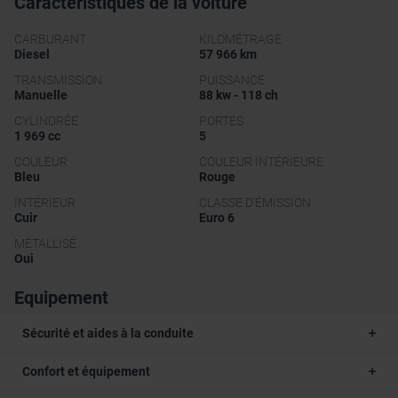
Caractéristiques de la voiture
CARBURANT
KILOMÉTRAGE
Diesel
57 966 km
TRANSMISSION
PUISSANCE
Manuelle
88 kw - 118 ch
CYLINDRÉE
PORTES
1 969 cc
5
COULEUR
COULEUR INTÉRIEURE
Bleu
Rouge
INTÉRIEUR
CLASSE D'ÉMISSION
Cuir
Euro 6
MÉTALLISÉ
Oui
Equipement
Sécurité et aides à la conduite
Confort et équipement