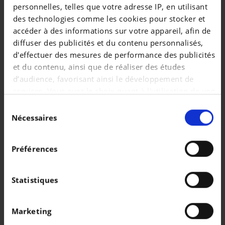
personnelles, telles que votre adresse IP, en utilisant
des technologies comme les cookies pour stocker et
accéder à des informations sur votre appareil, afin de
diffuser des publicités et du contenu personnalisés,
d'effectuer des mesures de performance des publicités
et du contenu, ainsi que de réaliser des études
VOLKSWAGEN TAIGO
VOLKSWAGEN T-ROC
d’audience, favorisant ainsi le développement de
Taigo 1.0 TSI R-Line Business OPF DSG
T-Roc 1.0 TSI Life Business
services. Vous avez le choix quant à l'utilisation de vos
|
|
21.990 EUR
84.845 km
21.290 EUR
63.108 km
données et à leurs finalités. Vous pouvez modifier ou
Sélection
retirer votre consentement à tout moment en
Nécessaires
du
consultant la Déclaration relative aux cookies ou en
consentement
cliquant sur l'icône de confidentialité.
Préférences
Si vous le permettez, nous aimerions également :
Collecter des informations sur votre localisation
Statistiques
géographique qui peuvent être précises à plusieurs
mètres près
Marketing
Identifier votre appareil en l'analysant