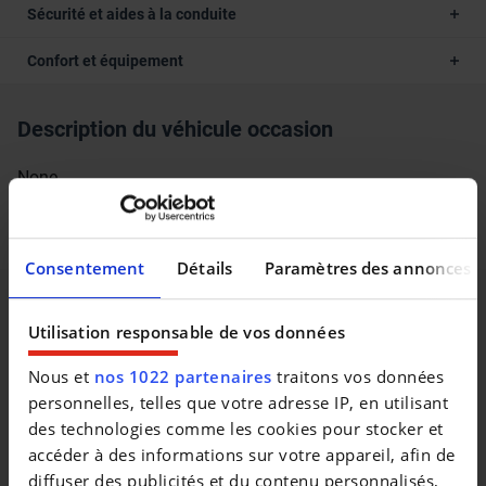
Sécurité et aides à la conduite
Confort et équipement
Description du véhicule occasion
None
None
Consentement
Détails
Paramètres des annonces
Utilisation responsable de vos données
Véhicules similaires
Nous et
nos 1022 partenaires
traitons vos données
personnelles, telles que votre adresse IP, en utilisant
des technologies comme les cookies pour stocker et
accéder à des informations sur votre appareil, afin de
diffuser des publicités et du contenu personnalisés,