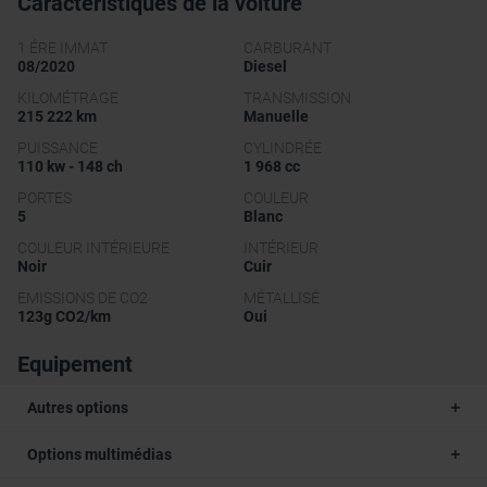
Caractéristiques de la voiture
1 ÉRE IMMAT
CARBURANT
08/2020
Diesel
KILOMÉTRAGE
TRANSMISSION
215 222 km
Manuelle
PUISSANCE
CYLINDRÉE
110 kw - 148 ch
1 968 cc
PORTES
COULEUR
5
Blanc
COULEUR INTÉRIEURE
INTÉRIEUR
Noir
Cuir
EMISSIONS DE CO2
MÉTALLISÉ
123g CO2/km
Oui
Equipement
Autres options
Options multimédias