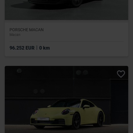
PORSCHE MACAN
Macan
|
96.252 EUR
0 km