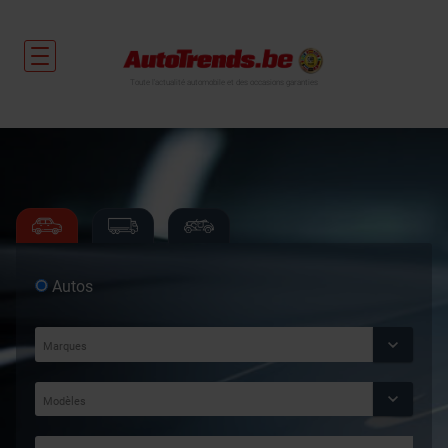
Toute l'actualité automobile et des occasions garanties
Autos