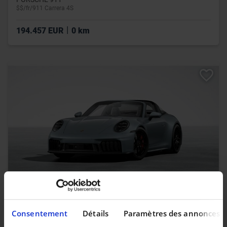
$$/fr/911 Carrera 4S
|
194.457 EUR
0 km
PORSCHE 911
$$/fr/911 Targa 4 GTS
Consentement
Détails
Paramètres des annonces