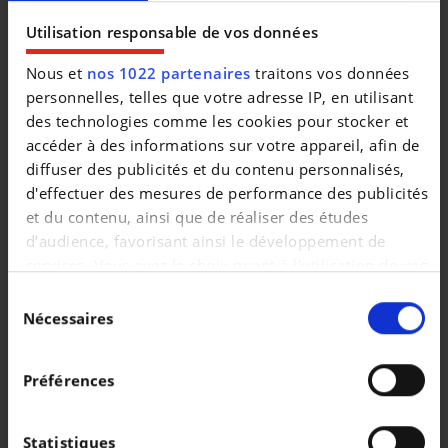
|
229.999 EUR
0 km
Utilisation responsable de vos données
Nous et
nos 1022 partenaires
traitons vos données
personnelles, telles que votre adresse IP, en utilisant
des technologies comme les cookies pour stocker et
accéder à des informations sur votre appareil, afin de
diffuser des publicités et du contenu personnalisés,
d'effectuer des mesures de performance des publicités
et du contenu, ainsi que de réaliser des études
d’audience, favorisant ainsi le développement de
services. Vous avez le choix quant à l'utilisation de vos
données et à leurs finalités. Vous pouvez modifier ou
Sélection
retirer votre consentement à tout moment en
Nécessaires
du
consultant la Déclaration relative aux cookies ou en
consentement
PEUGEOT 206
cliquant sur l'icône de confidentialité.
+ 1.1i Trendy 5portes 1er proprio avec carnet
Préférences
|
4.750 EUR
75.000 km
Si vous le permettez, nous aimerions également :
Collecter des informations sur votre localisation
Statistiques