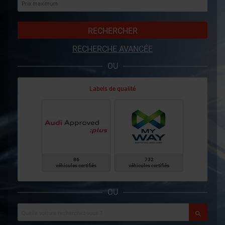
RECHERCHER
RECHERCHE AVANCÉE
OU
Labels de qualité
86
732
véhicules certifiés
véhicules certifiés
OU