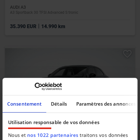
AUDI A3
A3 Sportback 30 TFSI Advanced S tronic
|
35.390 EUR
14.990 km
Consentement
Détails
Paramètres des annonces
Utilisation responsable de vos données
PORSCHE MACAN
Nous et
nos 1022 partenaires
traitons vos données
Macan Turbo Electric