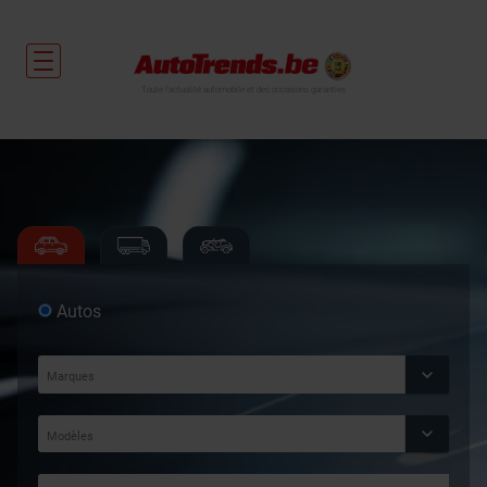
Toute l'actualité automobile et des occasions garanties
Autos