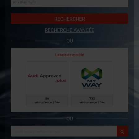
RECHERCHER
RECHERCHE AVANCÉE
OU
Labels de qualité
86
732
véhicules certifiés
véhicules certifiés
OU