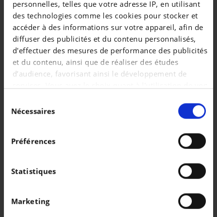
personnelles, telles que votre adresse IP, en utilisant
des technologies comme les cookies pour stocker et
|
132.990 EUR
5.000 km
accéder à des informations sur votre appareil, afin de
diffuser des publicités et du contenu personnalisés,
d'effectuer des mesures de performance des publicités
et du contenu, ainsi que de réaliser des études
d’audience, favorisant ainsi le développement de
services. Vous avez le choix quant à l'utilisation de vos
données et à leurs finalités. Vous pouvez modifier ou
Sélection
retirer votre consentement à tout moment en
Nécessaires
du
consultant la Déclaration relative aux cookies ou en
consentement
cliquant sur l'icône de confidentialité.
Préférences
Si vous le permettez, nous aimerions également :
Collecter des informations sur votre localisation
Statistiques
AUDI Q2
géographique qui peuvent être précises à plusieurs
30 TFSI S Line - Led - Cuir - 1er Proprio - Garantie
mètres près
Marketing
Identifier votre appareil en l'analysant
|
16.990 EUR
119.854 km
activement pour en relever les caractéristiques