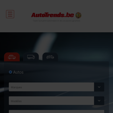
Toute l'actualité automobile et des occasions garanties
Autos