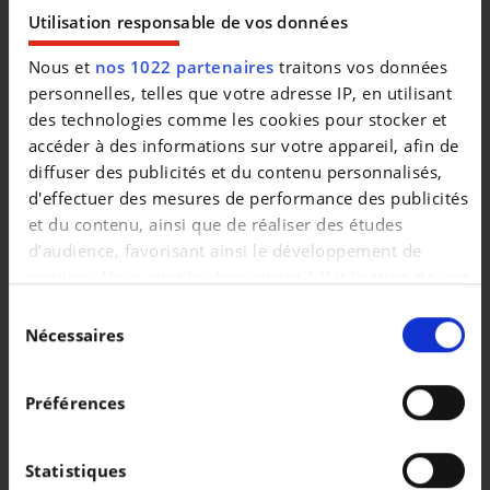
|
139.999 EUR
7.500 km
Utilisation responsable de vos données
Nous et
nos 1022 partenaires
traitons vos données
personnelles, telles que votre adresse IP, en utilisant
des technologies comme les cookies pour stocker et
accéder à des informations sur votre appareil, afin de
diffuser des publicités et du contenu personnalisés,
d'effectuer des mesures de performance des publicités
et du contenu, ainsi que de réaliser des études
d’audience, favorisant ainsi le développement de
services. Vous avez le choix quant à l'utilisation de vos
données et à leurs finalités. Vous pouvez modifier ou
Sélection
retirer votre consentement à tout moment en
Nécessaires
du
consultant la Déclaration relative aux cookies ou en
consentement
AUDI Q3
cliquant sur l'icône de confidentialité.
Q3 Sportback 1.5 TFSI MHEV Advanced S tronic
Préférences
Si vous le permettez, nous aimerions également :
|
45.690 EUR
1 km
Collecter des informations sur votre localisation
Statistiques