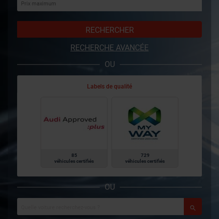
RECHERCHER
RECHERCHE AVANCÉE
OU
Labels de qualité
85
729
véhicules certifiés
véhicules certifiés
OU