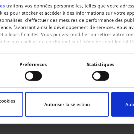
res
traitons vos données personnelles, telles que votre adresse
es pour stocker et accéder à des informations sur votre appa
CARBURANT
sonnalisés, d'effectuer des mesures de performance des publi
Essence
ience, favorisant ainsi le développement de services. Vous av
TRANSMISSION
 et à leurs finalités. Vous pouvez modifier ou retirer votre 
Manuelle
ative aux cookies ou en cliquant sur l'icône de confidentialité
CYLINDRÉE
1 498 cc
aimerions également :
COULEUR
tions sur votre localisation géographique qui peuvent être pr
Préférences
Statistiques
Blanc
INTÉRIEUR
reil en l'analysant activement pour en relever les caractérist
Tissu
MÉTALLISÉ
Oui
raitement de vos données personnelles et définir vos préféren
cookies
uvez modifier ou retirer votre consentement à tout moment à 
Autoriser la sélection
Auto
de personnaliser le contenu et les annonces, d’offrir des fon
 notre trafic. Nous partageons également des informations sur 