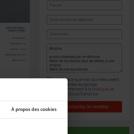
J'accepte que mes données soient
transférées au garage
conformément à la
politique vie
privée
d’AutoTrends.be.
Contactez le vendeur
À propos des cookies