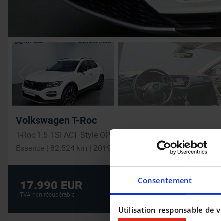
Volkswagen T-Roc
T-Roc 1.5 TSI ACT Style OPF
Essence | 82.524 km | 2019
Consentement
Crédit auto au m
17.990 EUR
CRÉDIT AUTO
TVA non récupérable
Utilisation responsable de 