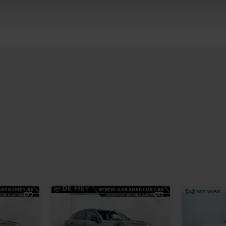
as sociaux, de publicité et d’analyse, qui peuvent combiner c
ez fournies ou qu’ils ont collectées lors de votre utilisation 