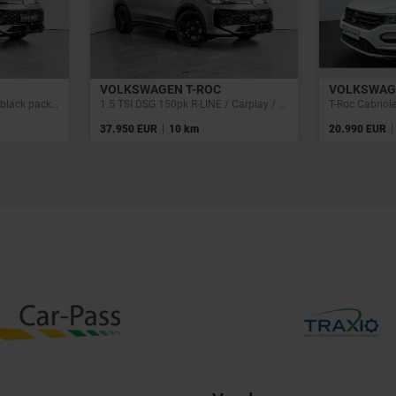
VOLKSWAGEN T-ROC
VOLKSWAG
1.5 TSI DSG 150pk R-Line / black pack / Carplay / Camera / ACC / Zetelverwarming
1.5 TSI DSG 150pk R-LINE / Carplay / Camera / ACC / Zetelverwarming
T-Roc Cabriol
|
|
37.950 EUR
10 km
20.990 EUR