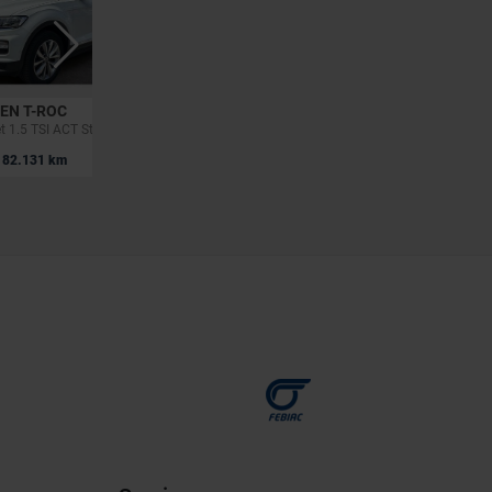
EN T-ROC
VOLKSWAGEN T-ROC
et 1.5 TSI ACT Style OPF
T-Roc 1.5 TSI ACT Elegance OPF DSG (EU6AP)
|
82.131 km
20.750 EUR
98.173 km