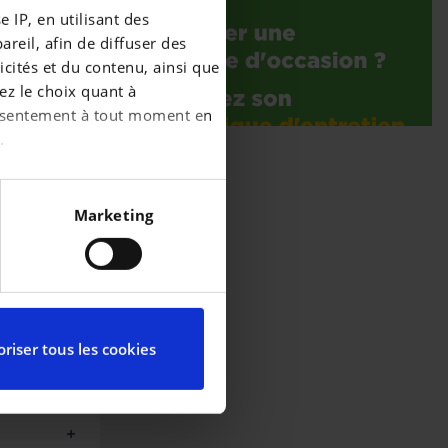
 IP, en utilisant des
reil, afin de diffuser des
cités et du contenu, ainsi que
ez le choix quant à
consentement à tout moment en
.
écises à plusieurs mètres
Marketing
iques spécifiques (empreintes
ces, reportez-vous à la
partir de la déclaration sur
riser tous les cookies
ctionnalités relatives aux
l’utilisation de notre site