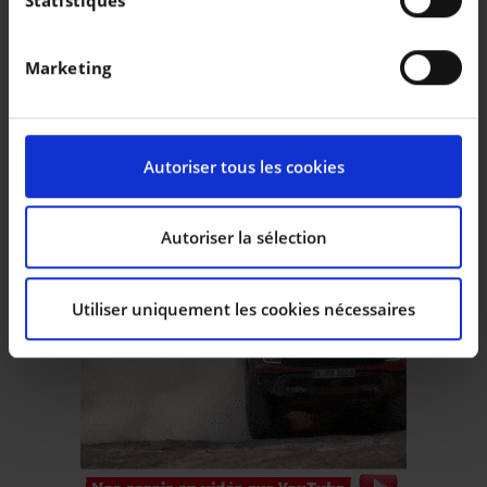
géographique qui peuvent être précises à plusieurs
mètres près
Marketing
Identifier votre appareil en l'analysant
activement pour en relever les caractéristiques
spécifiques (empreintes digitales).
Pour en savoir plus sur le traitement de vos données
Autoriser tous les cookies
personnelles et définir vos préférences, reportez-vous
à la
section « Détails »
. Vous pouvez modifier ou
retirer votre consentement à tout moment à partir de
Autoriser la sélection
la déclaration sur les cookies.
Utiliser uniquement les cookies nécessaires
Les cookies nous permettent de personnaliser le
contenu et les annonces, d’offrir des fonctionnalités
relatives aux médias sociaux et d’analyser notre trafic.
Nous partageons également des informations sur
l’utilisation de notre site avec nos partenaires de
médias sociaux, de publicité et d’analyse, qui peuvent
combiner celles-ci avec d’autres informations que vous