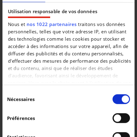
Utilisation responsable de vos données
Nous et
nos 1022 partenaires
traitons vos données
personnelles, telles que votre adresse IP, en utilisant
Véhicules similaires
des technologies comme les cookies pour stocker et
accéder à des informations sur votre appareil, afin de
diffuser des publicités et du contenu personnalisés,
d'effectuer des mesures de performance des publicités
et du contenu, ainsi que de réaliser des études
d’audience, favorisant ainsi le développement de
services. Vous avez le choix quant à l'utilisation de vos
VOLKSWAGEN POLO
VOLKSWAGEN POLO
données et à leurs finalités. Vous pouvez modifier ou
Sélection
Polo 1.0 MPI 59 kW (80 ch) 5 vitesses manuel
United*Boite auto*
retirer votre consentement à tout moment en
Nécessaires
du
|
|
17.990 EUR
23.000 km
17.990 EUR
43.491 km
consultant la Déclaration relative aux cookies ou en
consentement
cliquant sur l'icône de confidentialité.
Préférences
Si vous le permettez, nous aimerions également :
Collecter des informations sur votre localisation
Statistiques