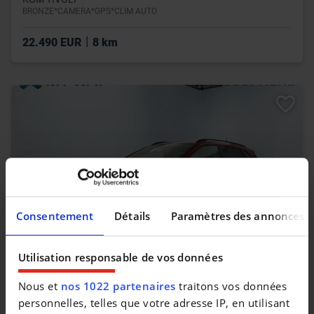
BRONZE*CAMERA*GPS*CLIM AUTO
|
22.490 EUR
8 km
Consentement
Détails
Paramètres des annonces
Utilisation responsable de vos données
SEAT ARONA
Nous et
nos 1022 partenaires
traitons vos données
Arona 1.0 TSI Move! (EU6.2)
personnelles, telles que votre adresse IP, en utilisant