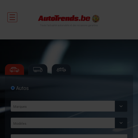
Toute l'actualité automobile et des occasions garanties
Autos