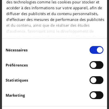
des technologies comme les cookies pour stocker et
|
12.990 EUR
89.050 km
accéder à des informations sur votre appareil, afin de
diffuser des publicités et du contenu personnalisés,
d'effectuer des mesures de performance des publicités
et du contenu, ainsi que de réaliser des études
d’audience, favorisant ainsi le développement de
services. Vous avez le choix quant à l'utilisation de vos
données et à leurs finalités. Vous pouvez modifier ou
Sélection
retirer votre consentement à tout moment en
Nécessaires
du
consultant la Déclaration relative aux cookies ou en
consentement
cliquant sur l'icône de confidentialité.
Préférences
Si vous le permettez, nous aimerions également :
Collecter des informations sur votre localisation
Statistiques
PORSCHE MACAN
géographique qui peuvent être précises à plusieurs
$$/fr/Macan 4S
mètres près
Marketing
Identifier votre appareil en l'analysant
|
127.600 EUR
0 km
activement pour en relever les caractéristiques
spécifiques (empreintes digitales).