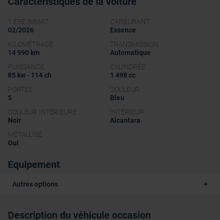
Caractéristiques de la voiture
1 ÉRE IMMAT
CARBURANT
02/2026
Essence
KILOMÉTRAGE
TRANSMISSION
14 990 km
Automatique
PUISSANCE
CYLINDRÉE
85 kw - 114 ch
1 498 cc
PORTES
COULEUR
5
Bleu
COULEUR INTÉRIEURE
INTÉRIEUR
Noir
Alcantara
MÉTALLISÉ
Oui
Equipement
Autres options
Description du véhicule occasion