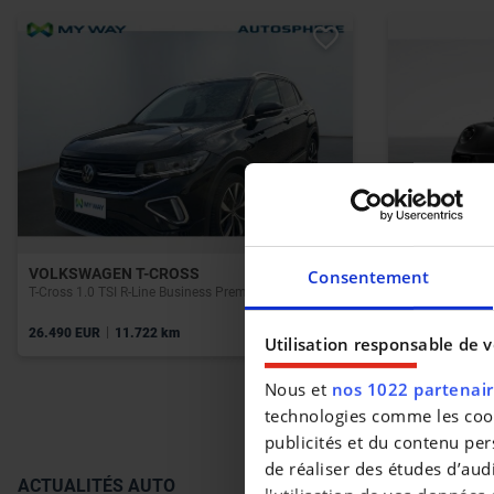
VOLKSWAGEN T-CROSS
PORSCHE 91
Consentement
T-Cross 1.0 TSI R-Line Business Premium OPF DSG
$$/fr/911 Carre
|
|
26.490 EUR
11.722 km
216.999 EUR
Utilisation responsable de 
Nous et
nos 1022 partenai
technologies comme les cooki
publicités et du contenu per
de réaliser des études d’aud
ACTUALITÉS AUTO