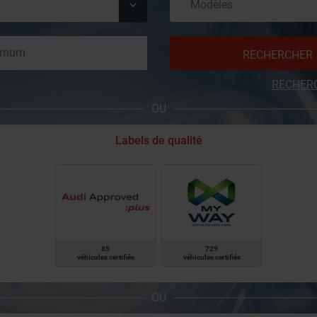
RECHERCHER
RECHER
OU
Labels de qualité
85
729
véhicules certifiés
véhicules certifiés
OU