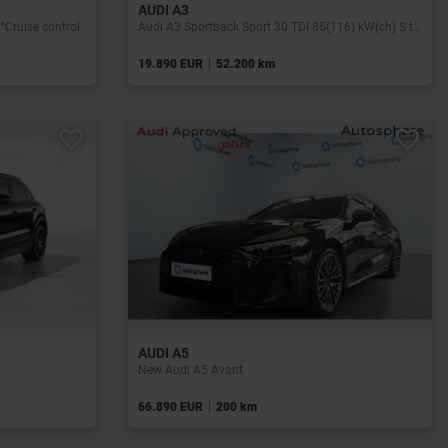
AUDI A3
Cruise control
Audi A3 Sportback Sport 30 TDI 85(116) kW(ch) S tronic
|
19.890 EUR
52.200 km
AUDI A5
New Audi A5 Avant
|
66.890 EUR
200 km