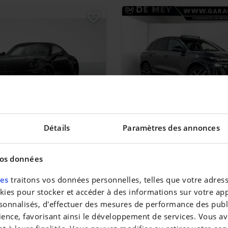
1
AUDI Q6
Détails
Paramètres des annonces
ra 4 GTS
|
0 km
76.990 EUR
6 km
vos données
res
traitons vos données personnelles, telles que votre adresse
es pour stocker et accéder à des informations sur votre appa
sonnalisés, d'effectuer des mesures de performance des publi
ience, favorisant ainsi le développement de services. Vous av