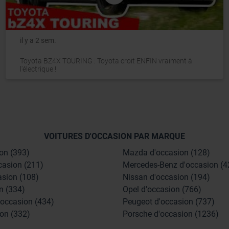
il y a 2 sem.
Toyota BZ4X TOURING : Toyota croit ENFIN vraiment à
l'électrique !
VOITURES D'OCCASION PAR MARQUE
on (393)
Mazda d'occasion (128)
casion (211)
Mercedes-Benz d'occasion (4
asion (108)
Nissan d'occasion (194)
n (334)
Opel d'occasion (766)
'occasion (434)
Peugeot d'occasion (737)
on (332)
Porsche d'occasion (1236)