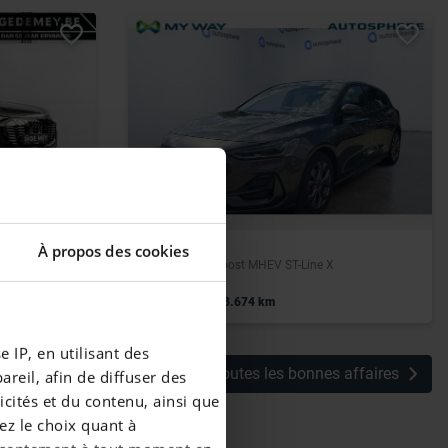
FORD FOCUS
À propos des cookies
100kWh Corporate S Performance 306pk / Pano / Carplay / Trekhaak
Focus 1.0 EcoBoost MHEV ST-Line X
|
18.490 EUR
53.674 km
 IP, en utilisant des
Voir toutes les bonnes affaires
reil, afin de diffuser des
cités et du contenu, ainsi que
ez le choix quant à