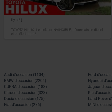
il y a 6 j
TOYOTA HILUX : Le pick-up INVINCIBLE, désormais en diesel
et en électrique !
Audi d'occasion (1104)
Ford d'occasi
BMW d'occasion (2204)
Hyundai d'oc
CUPRA d'occasion (183)
Jaguar d'occ
Citroen d'occasion (323)
Kia d'occasio
Dacia d'occasion (175)
Land Rover d
Fiat d'occasion (276)
MINI d'occasi