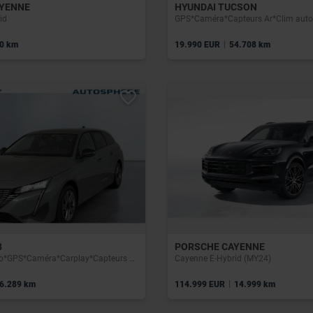
YENNE
HYUNDAI TUCSON
id
GPS*Caméra*Capteurs Ar*Clim auto*
|
0 km
19.990 EUR
54.708 km
8
PORSCHE CAYENNE
Allure*Boite auto*GPS*Caméra*Carplay*Capteurs Av/Ar*Clim auto
Cayenne E-Hybrid (MY24)
|
6.289 km
114.999 EUR
14.999 km