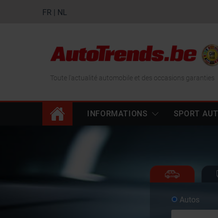
FR
|
NL
Toute l'actualité automobile et des occasions garanties
INFORMATIONS
SPORT AU
Autos