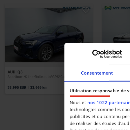
AUDI Q3
SKODA ENYA
Consentement
Sportback*S-line*Boite auto*GPS*Carplay*Capteurs Av/Ar*Sièges Av chauffants
iV Enyaq Bien é
|
|
38.990 EUR
33.969 km
39.990 EUR
4
Utilisation responsable de 
Nous et
nos 1022 partenai
technologies comme les cooki
publicités et du contenu per
de réaliser des études d’aud