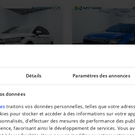
Q
KIA SPORTAGE
Détails
Paramètres des annonces
quipé / Dispo de suite - TVAC
MY2026*GT-Line*Boite auto*GPS*Ca
|
1.025 km
36.990 EUR
16 km
vos données
res
traitons vos données personnelles, telles que votre adresse
es pour stocker et accéder à des informations sur votre appa
sonnalisés, d'effectuer des mesures de performance des publi
ience, favorisant ainsi le développement de services. Vous av