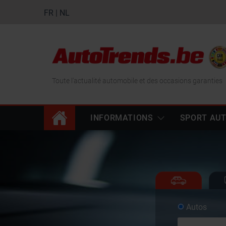
FR
|
NL
Toute l'actualité automobile et des occasions garanties
INFORMATIONS
SPORT AU
Autos