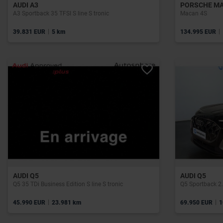
AUDI A3
PORSCHE M
A3 Sportback 35 TFSI S line S tronic
Macan 4S
|
|
39.831 EUR
5 km
134.995 EUR
AUDI Q5
AUDI Q5
Q5 35 TDi Business Edition S line S tronic
Q5 Sportback 2.
|
|
45.990 EUR
23.981 km
69.950 EUR
1