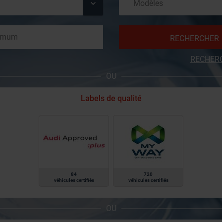
RECHERCHER
RECHER
OU
Labels de qualité
84
720
véhicules certifiés
véhicules certifiés
OU