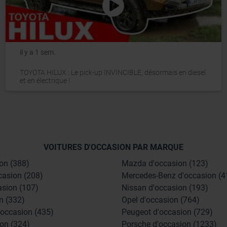
il y a 1 sem.
TOYOTA HILUX : Le pick-up INVINCIBLE, désormais en diesel
et en électrique !
VOITURES D'OCCASION PAR MARQUE
on (388)
Mazda d'occasion (123)
casion (208)
Mercedes-Benz d'occasion (4
asion (107)
Nissan d'occasion (193)
n (332)
Opel d'occasion (764)
'occasion (435)
Peugeot d'occasion (729)
on (324)
Porsche d'occasion (1233)