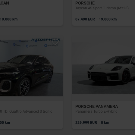
ACAN
PORSCHE
Taycan 4S Sport Turismo (MY23)
|
10.000 km
87.490 EUR
19.000 km
PORSCHE PANAMERA
0 TDi Quattro Advanced S tronic
Panamera Turbo E-Hybrid
|
00 km
229.999 EUR
0 km