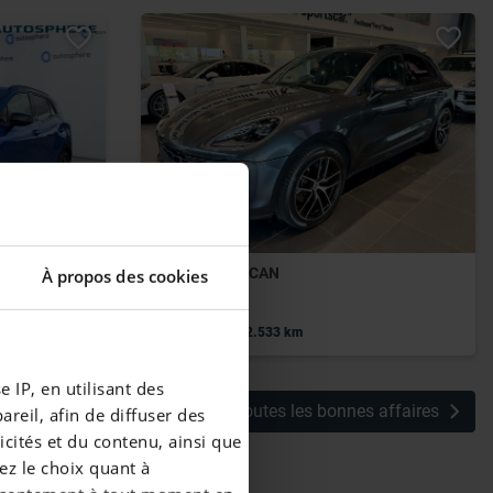
PORSCHE MACAN
À propos des cookies
méra*Carplay
$$/fr/Macan
|
65.990 EUR
52.533 km
 IP, en utilisant des
Voir toutes les bonnes affaires
reil, afin de diffuser des
cités et du contenu, ainsi que
ez le choix quant à