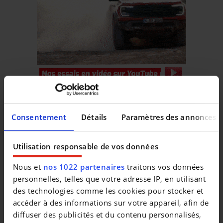
Véhicules similaires
Consentement
Détails
Paramètres des annonces
Utilisation responsable de vos données
Nous et
nos 1022 partenaires
traitons vos données
personnelles, telles que votre adresse IP, en utilisant
des technologies comme les cookies pour stocker et
TOYOTA COROLLA
TOYOTA COROLLA
SW 1.2T Navi LED Camera ACC
accéder à des informations sur votre appareil, afin de
|
|
16.990 EUR
94.486 km
16.990 EUR
84.784 km
diffuser des publicités et du contenu personnalisés,