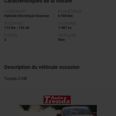
Caractéristiques de la voiture
CARBURANT
KILOMÉTRAGE
Hybride Electrique Essence
6 500 km
PUISSANCE
CYLINDRÉE
113 kw - 152 ch
1 987 cc
PORTES
MÉTALLISÉ
3
Non
Description du véhicule occasion
Toyota C-HR