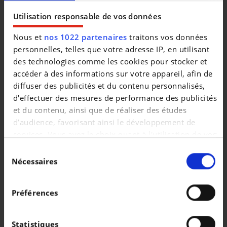
|
148.999 EUR
0 km
Utilisation responsable de vos données
Nous et
nos 1022 partenaires
traitons vos données
personnelles, telles que votre adresse IP, en utilisant
des technologies comme les cookies pour stocker et
accéder à des informations sur votre appareil, afin de
diffuser des publicités et du contenu personnalisés,
d'effectuer des mesures de performance des publicités
et du contenu, ainsi que de réaliser des études
d’audience, favorisant ainsi le développement de
services. Vous avez le choix quant à l'utilisation de vos
données et à leurs finalités. Vous pouvez modifier ou
Sélection
retirer votre consentement à tout moment en
Nécessaires
du
consultant la Déclaration relative aux cookies ou en
consentement
PORSCHE MACAN
cliquant sur l'icône de confidentialité.
Macan 4
Préférences
|
111.393 EUR
0 km
Si vous le permettez, nous aimerions également :
Collecter des informations sur votre localisation
Statistiques