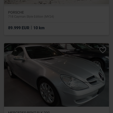
PORSCHE
718 Cayman Style Edition (MY24)
|
89.999 EUR
10 km
MERCEDES-BENZ SLK 200