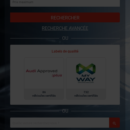
RECHERCHER
RECHERCHE AVANCÉE
OU
Labels de qualité
86
732
véhicules certifiés
véhicules certifiés
OU