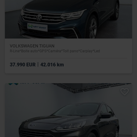
VOLKSWAGEN TIGUAN
R-Line*Boite auto*GPS*Caméra*Toit pano*Carplay*Led
|
37.990 EUR
42.016 km