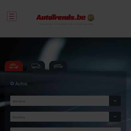
Toute l'actualité automobile et des occasions garanties
Autos