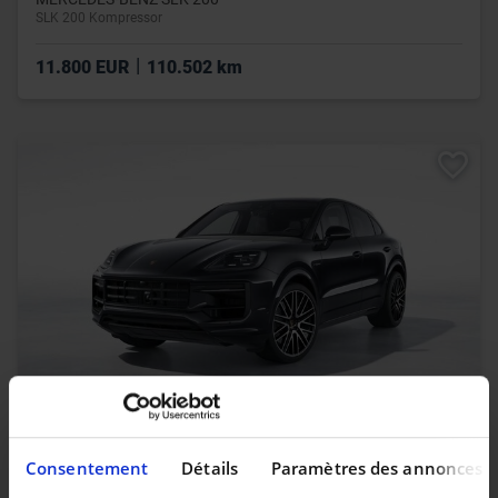
SLK 200 Kompressor
|
11.800 EUR
110.502 km
PORSCHE CAYENNE
Cayenne E-Hybrid Coupé
Consentement
Détails
Paramètres des annonces