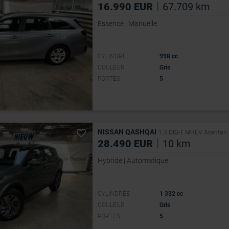
|
16.990 EUR
67.709 km
Essence | Manuelle
CYLINDRÉE
998 cc
COULEUR
Gris
PORTES
5
NISSAN QASHQAI
1.3 DIG-T MHEV Acenta+ X
|
28.490 EUR
10 km
Hybride | Automatique
CYLINDRÉE
1 332 cc
COULEUR
Gris
PORTES
5