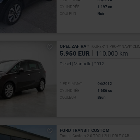
1 ÉRE IMMAT
09/2024
CYLINDRÉE
1 197 cc
COULEUR
Noir
OPEL ZAFIRA
* TOURER* 1 PROP* NAVI* CLI
|
5.950 EUR
110.000 km
Diesel | Manuelle | 2012
1 ÉRE IMMAT
04/2012
CYLINDRÉE
1 686 cc
COULEUR
Brun
FORD TRANSIT CUSTOM
Transit Custom 2.0 TDCi L2H1 DBLE CAB...