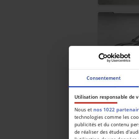
Consentement
Utilisation responsable de 
Nous et
nos 1022 partenai
technologies comme les cooki
publicités et du contenu per
de réaliser des études d’aud