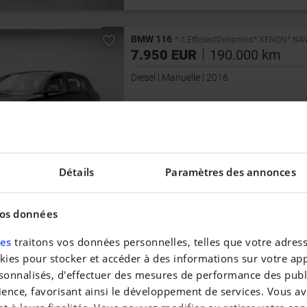
BMW 116
* d EfficientDynamics* XENON* NAVI
|
7.950 EUR
190.000 km
Diesel | Manuelle | 2016
1 ÉRE IMMAT
08/2016
CYLINDRÉE
1 496 cc
COULEUR
Noir
Détails
Paramètres des annonces
vos données
MERCEDES-BENZ SLK 200
SLK 200 Kompr
|
11.800 EUR
110.502 km
res
traitons vos données personnelles, telles que votre adresse
es pour stocker et accéder à des informations sur votre appa
Essence | Manuelle
sonnalisés, d'effectuer des mesures de performance des publi
ience, favorisant ainsi le développement de services. Vous av
CYLINDRÉE
1 796 cc