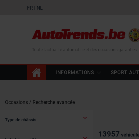
FR
|
NL
Toute l'actualité automobile et des occasions garanties
INFORMATIONS
SPORT AU
Occasions
Recherche avancée
Type de châssis
13957
véhicule