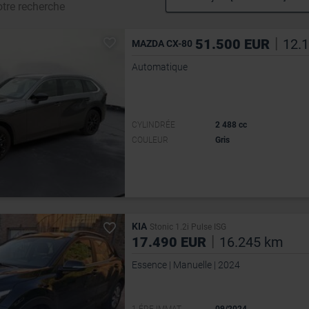
tre recherche
|
51.500 EUR
12.
MAZDA CX-80
Automatique
CYLINDRÉE
2 488 cc
COULEUR
Gris
KIA
Stonic 1.2i Pulse ISG
|
17.490 EUR
16.245 km
Essence | Manuelle | 2024