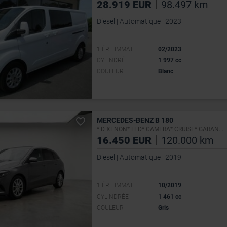
|
28.919 EUR
98.497 km
Diesel | Automatique | 2023
1 ÉRE IMMAT
02/2023
CYLINDRÉE
1 997 cc
COULEUR
Blanc
MERCEDES-BENZ B 180
* D XENON* LED* CAMERA* CRUISE* GARAN...
|
16.450 EUR
120.000 km
Diesel | Automatique | 2019
1 ÉRE IMMAT
10/2019
CYLINDRÉE
1 461 cc
COULEUR
Gris