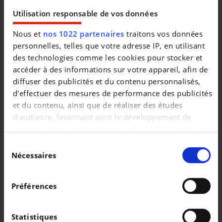
Utilisation responsable de vos données
Nous et
nos 1022 partenaires
traitons vos données
personnelles, telles que votre adresse IP, en utilisant
des technologies comme les cookies pour stocker et
accéder à des informations sur votre appareil, afin de
diffuser des publicités et du contenu personnalisés,
d'effectuer des mesures de performance des publicités
et du contenu, ainsi que de réaliser des études
d’audience, favorisant ainsi le développement de
Véhicules similaires
services. Vous avez le choix quant à l'utilisation de vos
données et à leurs finalités. Vous pouvez modifier ou
Sélection
retirer votre consentement à tout moment en
Nécessaires
du
consultant la Déclaration relative aux cookies ou en
consentement
cliquant sur l'icône de confidentialité.
Préférences
Si vous le permettez, nous aimerions également :
SKODA OCTAVIA
SKODA OCTAVIA
Collecter des informations sur votre localisation
Statistiques
Sportline | 1.4 TSI Plug-In 204cv | Carplay | Caméra | Toit pano | GPS