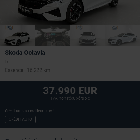
Skoda Octavia
fr
Essence | 16.222 km
37.990 EUR
TVA non récupérable
Crédit auto au meilleur taux !
CRÉDIT AUTO