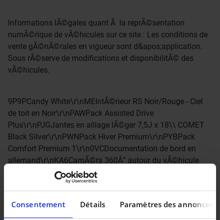
Informations lÃ©gales quant Ã la reprÃ©sentation
numÃ©rique de vÃ©hicules sur ce site : Les conditions de
vente gÃ©nÃ©rales en vigueur sont d&apos;application.
Sous rÃ©serve de modifications et disponibilitÃ© des
vÃ©hicules.
9P9PCandy White\r\nMEIntÃ©rieur RS Noir/Rouge - Ciel
de toit en Noir\r\nPAWPack Assisted Drive
Plus\r\nPJGJantes en alliage lÃ©ger 7,5J x 18\\ COMET
Black Silver\r\nPWNPack Hiver Premium\r\nPYBPack
Comfort Premium 1\r\n0VCDocumentation de bord en
allemand\r\nKA6CamÃ©ra 360Â° autour du vÃ©hicule
\\Area View
Consentement
Détails
Paramètres des annonces