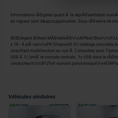
avec nos partenaires de médi
informations que vous leur av
Informations lÃ©gales quant Ã la reprÃ©sentation numÃ©
en vigueur sont d&apos;application. Sous rÃ©serve de mod
8E8EArgent Brillant MÃ©tallisÃ©\r\nAPNoir/Brun\r\nPJJJa
x 18 - 4 piÃ¨ces\r\nPK1Dispositif d\\'attelage amovible
chauffant multifonction en cuir Ã 2 branches avec Tiptr
USB Ã l\\'arriÃ¨re console centrale , 1x USB dans le rÃ
conducteurs\r\n3FUToit ouvrant panoramique\r\n4GWPar
Véhicules similaires