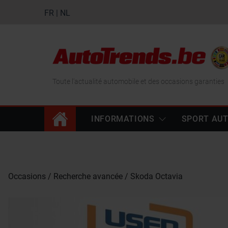
FR
|
NL
Toute l'actualité automobile et des occasions garanties
INFORMATIONS
SPORT AU
Occasions
Recherche avancée
Skoda Octavia