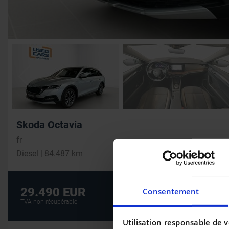
Skoda Octavia
fr
Diesel | 84.487 km
Crédit auto au m
29.490 EUR
Consentement
CRÉDIT AUTO
TVA non récupérable
Utilisation responsable de 