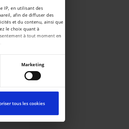
 IP, en utilisant des
reil, afin de diffuser des
cités et du contenu, ainsi que
ez le choix quant à
consentement à tout moment en
.
écises à plusieurs mètres
Marketing
iques spécifiques (empreintes
ces, reportez-vous à la
partir de la déclaration sur
riser tous les cookies
ctionnalités relatives aux
l’utilisation de notre site