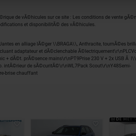
as sociaux, de publicité et d’analyse, qui peuvent combiner c
ez fournies ou qu’ils ont collectées lors de votre utilisation 
rique de vÃ©hicules sur ce site : Les conditions de vente gÃ©
ifications et disponibilitÃ© des vÃ©hicules.
ntes en alliage lÃ©ger \\BRAGA\\, Anthracite, tournÃ©es brilla
 incluant adaptateur et dÃ©clenchable Ã©lectriquement\r\nPLCV
onic + dÃ©t. prÃ©sence mains\r\nPT9Prise 230 V + 2x USB Ã l\\
©tro. intÃ©rieur de sÃ©curitÃ©\r\nWL7Pack Scout\r\nY48Semi-
e-brise chauffant