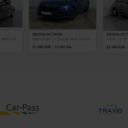
SKODA OCTAVIA
SKODA OCT
Octavia Combi 1.5 TSI eTec MHEV Selection DSG
Octavia SW 1.5 TSI eTec MHE Sportline DSG
|
|
31.990 EUR
13.901 km
21.500 EUR