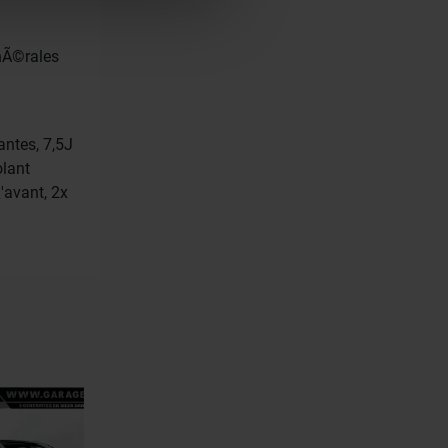
elles-ci avec d’autres
de leurs services.
nÃ©rales
ntes, 7,5J
olant
'avant, 2x