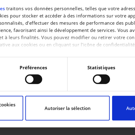
res
traitons vos données personnelles, telles que votre adresse
es pour stocker et accéder à des informations sur votre appa
KILOMÉTRAGE
sonnalisés, d'effectuer des mesures de performance des publi
84 487 km
ience, favorisant ainsi le développement de services. Vous av
CYLINDRÉE
 et à leurs finalités. Vous pouvez modifier ou retirer votre 
1 968 cc
ative aux cookies ou en cliquant sur l'icône de confidentialité
MÉTALLISÉ
Non
aimerions également :
tions sur votre localisation géographique qui peuvent être pr
Préférences
Statistiques
reil en l'analysant activement pour en relever les caractérist
raitement de vos données personnelles et définir vos préféren
cookies
uvez modifier ou retirer votre consentement à tout moment à 
Autoriser la sélection
Auto
de personnaliser le contenu et les annonces, d’offrir des fon
 notre trafic. Nous partageons également des informations sur 