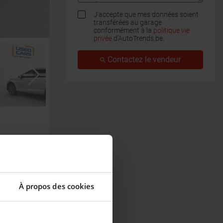
J'accepte que mes données soient
transférées au garage
conformément à la
politique vie
privée
d’AutoTrends.be.
Contactez le vendeur
À propos des cookies