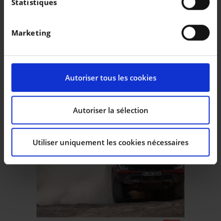
Statistiques
géographique qui peuvent être précises à plusieurs
mètres près
Marketing
Identifier votre appareil en l'analysant
activement pour en relever les caractéristiques
spécifiques (empreintes digitales).
Pour en savoir plus sur le traitement de vos données
Autoriser tous les cookies
personnelles et définir vos préférences, reportez-vous
à la
section « Détails »
. Vous pouvez modifier ou
retirer votre consentement à tout moment à partir de
Autoriser la sélection
la déclaration sur les cookies.
Utiliser uniquement les cookies nécessaires
Les cookies nous permettent de personnaliser le
contenu et les annonces, d’offrir des fonctionnalités
relatives aux médias sociaux et d’analyser notre trafic.
Nous partageons également des informations sur
l’utilisation de notre site avec nos partenaires de
médias sociaux, de publicité et d’analyse, qui peuvent
combiner celles-ci avec d’autres informations que vous