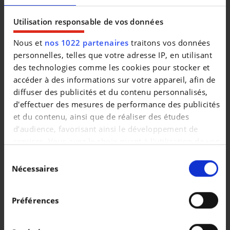
Utilisation responsable de vos données
Nous et
nos 1022 partenaires
traitons vos données
personnelles, telles que votre adresse IP, en utilisant
Véhicules similaires
des technologies comme les cookies pour stocker et
accéder à des informations sur votre appareil, afin de
diffuser des publicités et du contenu personnalisés,
d'effectuer des mesures de performance des publicités
et du contenu, ainsi que de réaliser des études
d’audience, favorisant ainsi le développement de
services. Vous avez le choix quant à l'utilisation de vos
données et à leurs finalités. Vous pouvez modifier ou
SKODA KODIAQ
SKODA KODIAQ
Sélection
Corporate 1.5 TSI 150cv DSG7
retirer votre consentement à tout moment en
Nécessaires
du
|
|
consultant la Déclaration relative aux cookies ou en
47.315 EUR
7 km
35.990 EUR
87.000 km
consentement
cliquant sur l'icône de confidentialité.
Préférences
Si vous le permettez, nous aimerions également :
Collecter des informations sur votre localisation