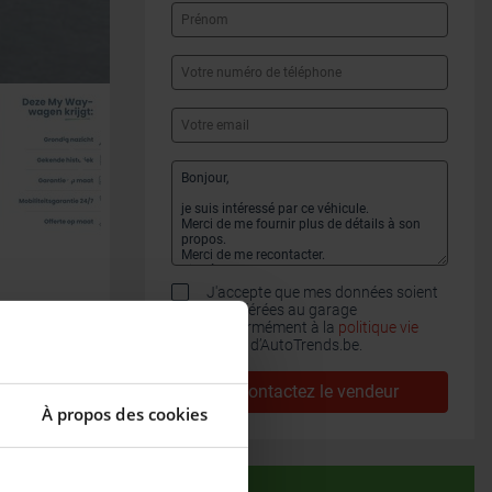
J'accepte que mes données soient
transférées au garage
conformément à la
politique vie
privée
d’AutoTrends.be.
Contactez le vendeur
À propos des cookies