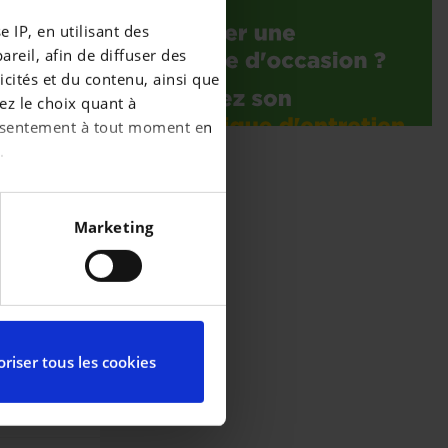
 IP, en utilisant des
reil, afin de diffuser des
cités et du contenu, ainsi que
ez le choix quant à
consentement à tout moment en
.
écises à plusieurs mètres
Marketing
iques spécifiques (empreintes
ces, reportez-vous à la
partir de la déclaration sur
riser tous les cookies
ctionnalités relatives aux
l’utilisation de notre site