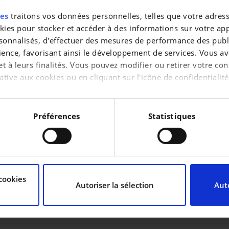
res
traitons vos données personnelles, telles que votre adresse
es pour stocker et accéder à des informations sur votre appa
CARBURANT
sonnalisés, d'effectuer des mesures de performance des publi
Essence
ience, favorisant ainsi le développement de services. Vous av
TRANSMISSION
 et à leurs finalités. Vous pouvez modifier ou retirer votre 
Automatique
ative aux cookies ou en cliquant sur l'icône de confidentialité
CYLINDRÉE
999 cc
aimerions également :
COULEUR
tions sur votre localisation géographique qui peuvent être pr
Préférences
Statistiques
Noir
INTÉRIEUR
reil en l'analysant activement pour en relever les caractérist
Tissu
raitement de vos données personnelles et définir vos préféren
cookies
uvez modifier ou retirer votre consentement à tout moment à 
Autoriser la sélection
Auto
de personnaliser le contenu et les annonces, d’offrir des fon
 notre trafic. Nous partageons également des informations sur 