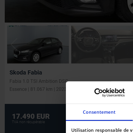
Skoda Fabia
Fabia 1.0 TSI Ambition DSG
Essence | 81.067 km | 2023
Consentement
Crédit auto au m
17.490 EUR
CRÉDIT AUTO
TVA non récupérable
Utilisation responsable de 