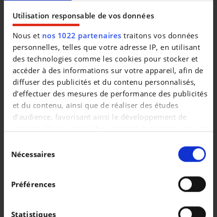
|
272.850 EUR
0 km
Utilisation responsable de vos données
Nous et
nos 1022 partenaires
traitons vos données
personnelles, telles que votre adresse IP, en utilisant
des technologies comme les cookies pour stocker et
accéder à des informations sur votre appareil, afin de
diffuser des publicités et du contenu personnalisés,
d'effectuer des mesures de performance des publicités
et du contenu, ainsi que de réaliser des études
d’audience, favorisant ainsi le développement de
services. Vous avez le choix quant à l'utilisation de vos
données et à leurs finalités. Vous pouvez modifier ou
Sélection
retirer votre consentement à tout moment en
Nécessaires
du
consultant la Déclaration relative aux cookies ou en
consentement
PORSCHE
cliquant sur l'icône de confidentialité.
Taycan Sport Turismo
Préférences
|
118.499 EUR
0 km
Si vous le permettez, nous aimerions également :
Collecter des informations sur votre localisation
Statistiques