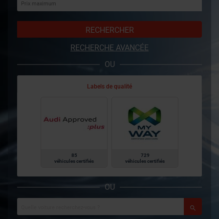
RECHERCHER
RECHERCHE AVANCÉE
OU
Labels de qualité
85
729
véhicules certifiés
véhicules certifiés
OU