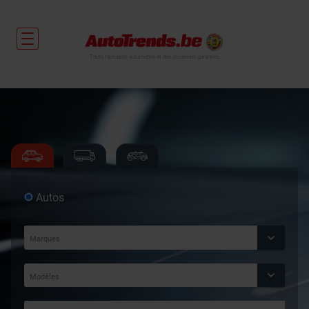
Toute l'actualité automobile et des occasions garanties
Autos