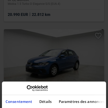
Mokka 1.5 Turbo D Elegance S/S (EU6.4)
|
20.990 EUR
22.812 km
VOLKSWAGEN POLO
*1.0* CARPLAY* CLIM* RADAR AV/AR* GARANTIE 12 MOIS
Consentement
Détails
Paramètres des annonces