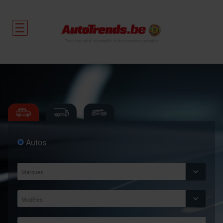
Toute l'actualité automobile et des occasions garanties
Autos