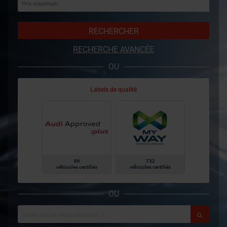
RECHERCHER
RECHERCHE AVANCÉE
OU
Labels de qualité
86
732
véhicules certifiés
véhicules certifiés
OU