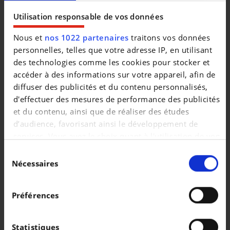
|
15.450 EUR
27.000 km
Utilisation responsable de vos données
Nous et
nos 1022 partenaires
traitons vos données
personnelles, telles que votre adresse IP, en utilisant
des technologies comme les cookies pour stocker et
accéder à des informations sur votre appareil, afin de
diffuser des publicités et du contenu personnalisés,
d'effectuer des mesures de performance des publicités
et du contenu, ainsi que de réaliser des études
d’audience, favorisant ainsi le développement de
services. Vous avez le choix quant à l'utilisation de vos
données et à leurs finalités. Vous pouvez modifier ou
Sélection
retirer votre consentement à tout moment en
Nécessaires
du
consultant la Déclaration relative aux cookies ou en
consentement
AUDI Q4
cliquant sur l'icône de confidentialité.
82kWh 45 S-line 285pk / Pano / Trekhaak / Carplay / Camera / Navi
Préférences
|
46.990 EUR
29.650 km
Si vous le permettez, nous aimerions également :
Collecter des informations sur votre localisation
Statistiques