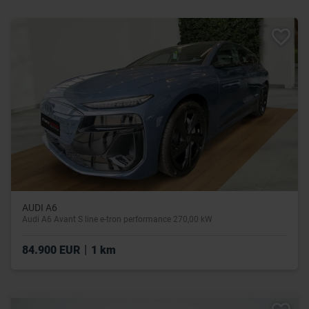
AUDI A6
Audi A6 Avant S line e-tron performance 270,00 kW
|
84.900 EUR
1 km