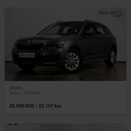
SKODA
Kamiq 1.0 TSI Style
|
20.990 EUR
32.197 km