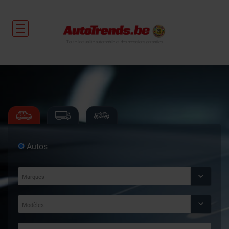
Toute l'actualité automobile et des occasions garanties
Autos