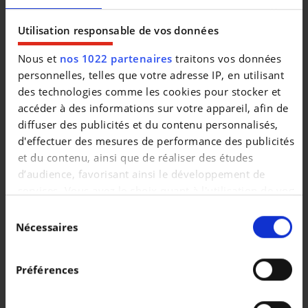
|
77.995 EUR
10.355 km
Utilisation responsable de vos données
Nous et
nos 1022 partenaires
traitons vos données
personnelles, telles que votre adresse IP, en utilisant
des technologies comme les cookies pour stocker et
accéder à des informations sur votre appareil, afin de
diffuser des publicités et du contenu personnalisés,
d'effectuer des mesures de performance des publicités
et du contenu, ainsi que de réaliser des études
d’audience, favorisant ainsi le développement de
services. Vous avez le choix quant à l'utilisation de vos
données et à leurs finalités. Vous pouvez modifier ou
Sélection
retirer votre consentement à tout moment en
Nécessaires
du
MINI MINI ONE
consultant la Déclaration relative aux cookies ou en
consentement
1.5 One OPF (EU6d)
cliquant sur l'icône de confidentialité.
Préférences
|
15.990 EUR
52.187 km
Si vous le permettez, nous aimerions également :