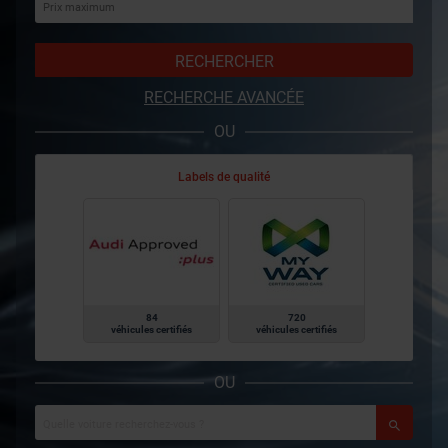
RECHERCHER
RECHERCHE AVANCÉE
OU
Labels de qualité
84
720
véhicules certifiés
véhicules certifiés
OU