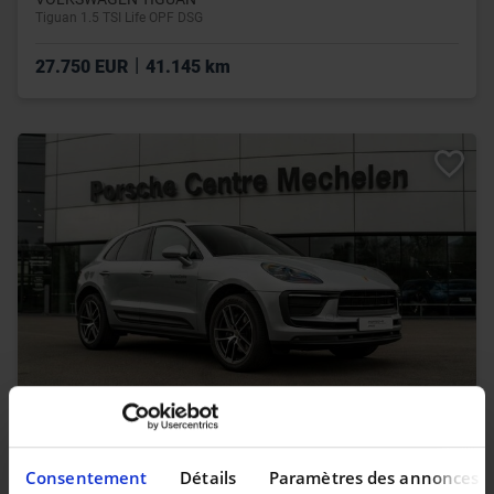
Tiguan 1.5 TSI Life OPF DSG
|
27.750 EUR
41.145 km
PORSCHE MACAN
Macan (MY24)
Consentement
Détails
Paramètres des annonces