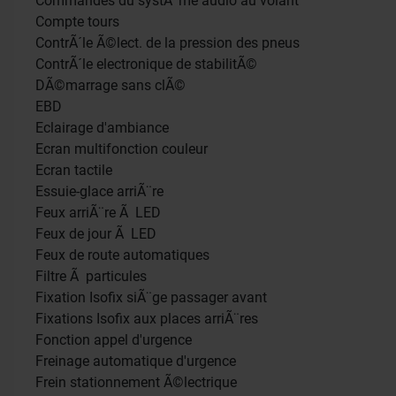
Commandes du systÃ¨me audio au volant
Compte tours
ContrÃ´le Ã©lect. de la pression des pneus
ContrÃ´le electronique de stabilitÃ©
DÃ©marrage sans clÃ©
EBD
Eclairage d'ambiance
Ecran multifonction couleur
Ecran tactile
Essuie-glace arriÃ¨re
Feux arriÃ¨re Ã LED
Feux de jour Ã LED
Feux de route automatiques
Filtre Ã particules
Fixation Isofix siÃ¨ge passager avant
Fixations Isofix aux places arriÃ¨res
Fonction appel d'urgence
Freinage automatique d'urgence
Frein stationnement Ã©lectrique