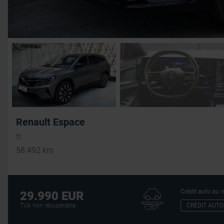
Renault Espace
fr
58.492 km
Crédit auto au m
29.990 EUR
CRÉDIT AUTO
TVA non récupérable