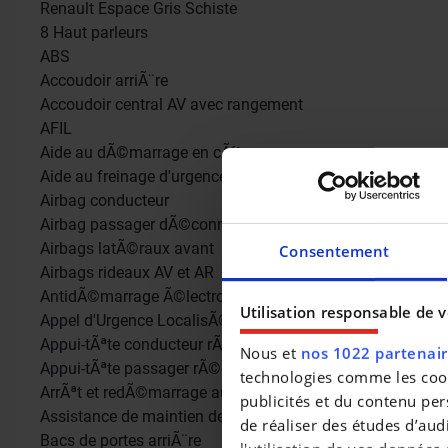
Renault Espace Gris Schiste
8 Haut parleurs
ABS
Accoudoir arriÃ¨re
Accoudoir central AV avec rangement
AFIL
Aide au dÃ©marrage en cÃ´te
Aide au freinage d'urgence
Airbag conducteur
Airbag passager dÃ©connectable
Airbags latÃ©raux avant
Consentement
Airbags rideaux AV et AR
AntidÃ©marrage Ã©lectronique
Utilisation responsable de 
Appel d'Urgence LocalisÃ©
Appui-tÃªte conducteur rÃ©glable hauteur
Nous et
nos 1022 partenai
Appui-tÃªte passager rÃ©glable en hauteur
technologies comme les cooki
ArrÃªt et redÃ©marrage auto. du moteur
publicités et du contenu per
Assistance de maintien de trajectoire
de réaliser des études d’aud
Bacs de portes arriÃ¨re