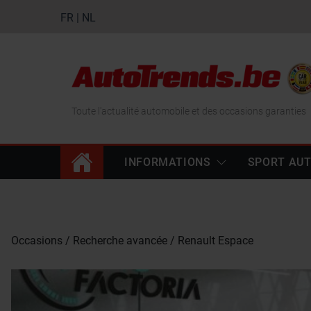
FR
|
NL
Toute l'actualité automobile et des occasions garanties
INFORMATIONS
SPORT AU
Occasions
Recherche avancée
Renault Espace