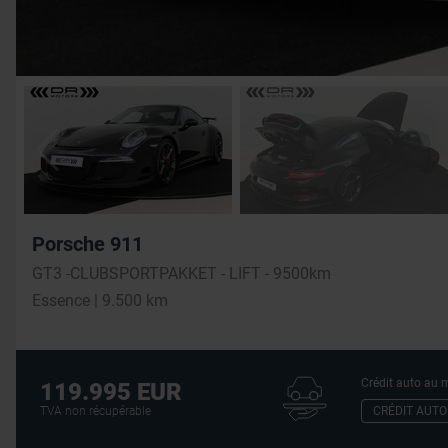
Porsche 911
GT3 -CLUBSPORTPAKKET - LIFT - 9500km
Essence | 9.500 km
Crédit auto au m
119.995 EUR
CRÉDIT AUTO
TVA non récupérable