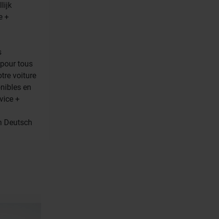
lijk
e +
s
 pour tous
tre voiture
onibles en
vice +
en Deutsch