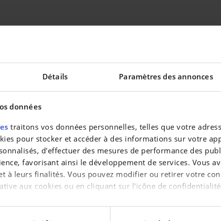
KILOMÉTRAGE
9 500 km
PUISSANCE
350 kw - 469 ch
Détails
Paramètres des annonces
PORTES
2
vos données
COULEUR INTÉRIEURE
Rouge
res
traitons vos données personnelles, telles que votre adresse
CLASSE D'ÉMISSION
Euro 6
es pour stocker et accéder à des informations sur votre appa
sonnalisés, d'effectuer des mesures de performance des publi
ience, favorisant ainsi le développement de services. Vous av
 et à leurs finalités. Vous pouvez modifier ou retirer votre 
ative aux cookies ou en cliquant sur l'icône de confidentialité
aimerions également :