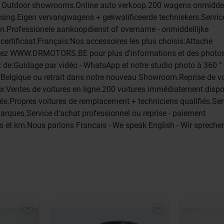
& Outdoor showrooms.Online auto verkoop.200 wagens onmiddel
easing.Eigen vervangwagens + gekwalificeerde techniekers.Servic
n.Professionele aankoopdienst of overname - onmiddellijke
ertificaat.Français:Nos accessoires les plus choisis:Attache
sitez WWW.DRMOTORS.BE pour plus d'informations et des photo
 de:Guidage par vidéo - WhatsApp et notre studio photo à 360 °
n Belgique ou retrait dans notre nouveau Showroom.Reprise de vo
oor.Ventes de voitures en ligne.200 voitures immédiatement disp
vés.Propres voitures de remplacement + techniciens qualifiés.Ser
arques.Service d'achat professionnel ou reprise - paiement
s et km.Nous parlons Francais - We speak English - Wir sprech