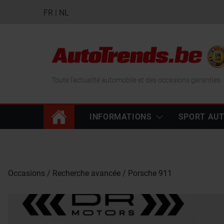
FR
|
NL
Toute l'actualité automobile et des occasions garanties
INFORMATIONS
SPORT AU
Occasions
Recherche avancée
Porsche 911