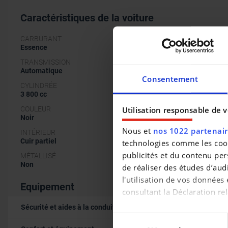
Caractéristiques de la voiture
CARBURANT
Essence
TRANSMISSION
Automatique
Consentement
CYLINDRÉE
3 800 cc
Utilisation responsable de 
COULEUR
Noir
Nous et
nos 1022 partenai
INTÉRIEUR
Cuir partiel
technologies comme les cooki
publicités et du contenu per
MÉTALLISÉ
Non
de réaliser des études d’aud
l'utilisation de vos données
Equipement
consultant la Déclaration rel
Sécurité et aides à la conduite
Si vous le permettez, nous 
Sélection