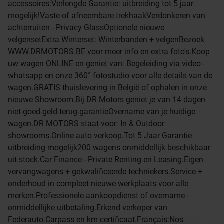
accessoires:Verlengde Garantie: uitbreiding tot 5 jaar
mogelijk!Vaste of afneembare trekhaakVerdonkeren van
achterruiten - Privacy GlassOptionele nieuwe
velgensetExtra Winterset: Winterbanden + velgenBezoek
WWW.DRMOTORS.BE voor meer info en extra foto's.Koop
uw wagen ONLINE en geniet van: Begeleiding via video -
whatsapp en onze 360° fotostudio voor alle details van de
wagen.GRATIS thuislevering in België of ophalen in onze
nieuwe Showroom.Bij DR Motors geniet je van 14 dagen
niet-goed-geld-terug-garantieOvername van je huidige
wagen.DR MOTORS staat voor: In & Outdoor
showrooms.Online auto verkoop.Tot 5 Jaar Garantie
uitbreiding mogelijk200 wagens onmiddellijk beschikbaar
uit stock.Car Finance - Private Renting en Leasing.Eigen
vervangwagens + gekwalificeerde techniekers.Service +
onderhoud in compleet nieuwe werkplaats voor alle
merken.Professionele aankoopdienst of overname -
onmiddellijke uitbetaling.Erkend verkoper van
Federauto.Carpass en km certificaat.Français:Nos