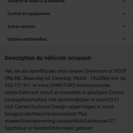
Sécurité et aides à la conduite
Confort et équipement
Autres options
Options multimédias
Description du véhicule occasion
Yes, we are open!Bezoek onze nieuwe Showroom of KOOP
ONLINE: Maandag tot Zaterdag: 09u00 - 18u00Bel ons op:
050-737.911 of www.DRMOTORS.beVoornaamste
opties:Elektrisch schuif en kanteldak in glasSport Chrono
packageSportuitlaat met sporteindpijpen in zwart20-21
inch Carrera Exclusive Design velgenVelgen in zwart-
hoogglansAchteruitrijcameraSport Plus
stoelenStoelverwarming vooraanMultifunctioneel GT
Sportstuur in RacetexOnze meest gekozen