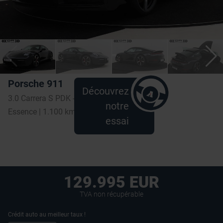
Porsche 911
Découvrez
3.0 Carrera S PDK - SPORTCHRONO - PANODAK - ALU21
notre
Essence | 1.100 km
essai
129.995 EUR
TVA non récupérable
Crédit auto au meilleur taux !