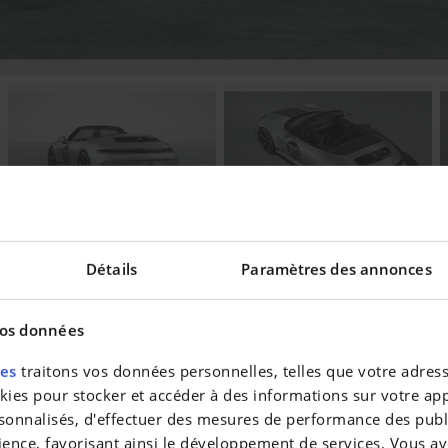
Découvrez notre essai
Détails
Paramètres des annonces
vos données
res
traitons vos données personnelles, telles que votre adresse
eilleur taux !
es pour stocker et accéder à des informations sur votre appa
sonnalisés, d'effectuer des mesures de performance des publi
ience, favorisant ainsi le développement de services. Vous av