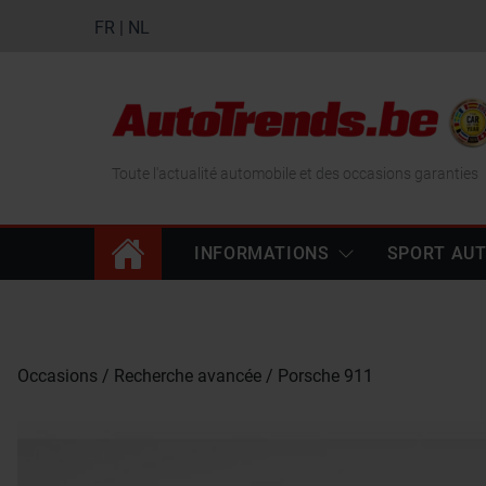
FR
|
NL
Toute l'actualité automobile et des occasions garanties
INFORMATIONS
SPORT AU
Occasions
Recherche avancée
Porsche 911