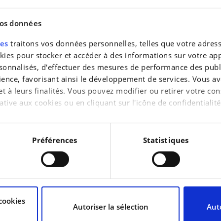
vos données
KILOMÉTRAGE
70 900 km
res
traitons vos données personnelles, telles que votre adresse
CYLINDRÉE
es pour stocker et accéder à des informations sur votre appa
3 824 cc
sonnalisés, d'effectuer des mesures de performance des publi
MÉTALLISÉ
ience, favorisant ainsi le développement de services. Vous av
Non
 et à leurs finalités. Vous pouvez modifier ou retirer votre 
ative aux cookies ou en cliquant sur l'icône de confidentialité
aimerions également :
tions sur votre localisation géographique qui peuvent être pr
Préférences
Statistiques
reil en l'analysant activement pour en relever les caractérist
raitement de vos données personnelles et définir vos préféren
cookies
uvez modifier ou retirer votre consentement à tout moment à 
Autoriser la sélection
Auto