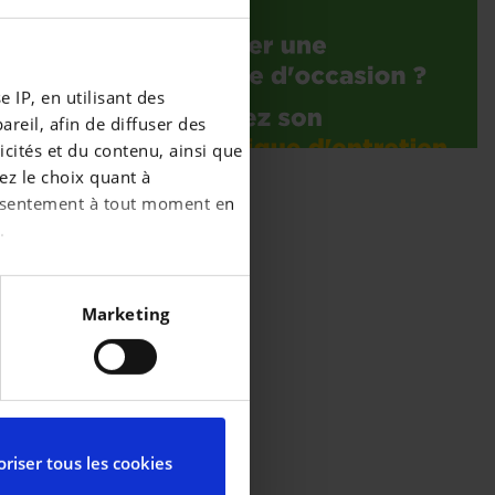
 IP, en utilisant des
reil, afin de diffuser des
cités et du contenu, ainsi que
ez le choix quant à
consentement à tout moment en
.
écises à plusieurs mètres
Marketing
iques spécifiques (empreintes
ces, reportez-vous à la
partir de la déclaration sur
riser tous les cookies