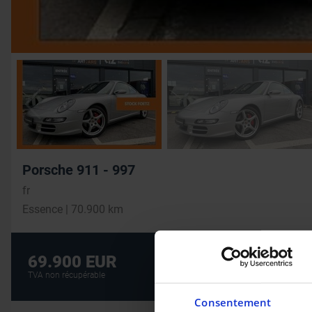
Porsche 911 - 997
fr
Essence | 70.900 km
Crédit auto au m
69.900 EUR
CRÉDIT AUTO
TVA non récupérable
Consentement