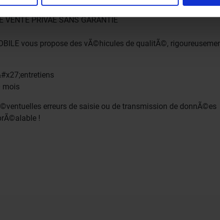
de personnaliser le contenu et les annonces, d’offrir des fon
NE VENTE PRIVÃE SANS GARANTIE
 notre trafic. Nous partageons également des informations sur 
as sociaux, de publicité et d’analyse, qui peuvent combiner c
BILE vous propose des vÃ©hicules de qualitÃ©, rigoureuseme
ez fournies ou qu’ils ont collectées lors de votre utilisation 
d&#x27;entretiens
0 mois
Ã©ventuelles erreurs de saisie ou de transmission de donnÃ©es
prÃ©alable !