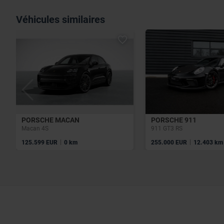
Véhicules similaires
PORSCHE MACAN
PORSCHE 911
Macan 4S
911 GT3 RS
|
|
125.599 EUR
0 km
255.000 EUR
12.403 km