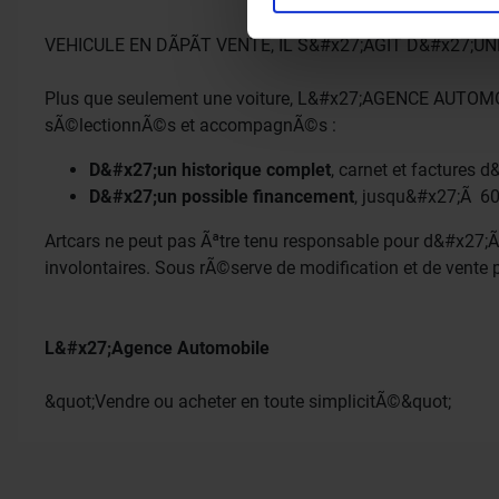
Les cookies nous permettent 
VEHICULE EN DÃPÃT VENTE, IL S&#x27;AGIT D&#x27;U
médias sociaux et d’analyser
avec nos partenaires de médi
Plus que seulement une voiture, L&#x27;AGENCE AUTOMO
informations que vous leur av
sÃ©lectionnÃ©s et accompagnÃ©s :
D&#x27;un historique complet
, carnet et factures 
D&#x27;un possible financement
, jusqu&#x27;Ã 6
Artcars ne peut pas Ãªtre tenu responsable pour d&#x27;
involontaires. Sous rÃ©serve de modification et de vente 
L&#x27;Agence Automobile
&quot;Vendre ou acheter en toute simplicitÃ©&quot;