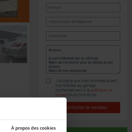
J'accepte que mes données soient
transférées au garage
conformément à la
politique vie
privée
d’AutoTrends.be.
Contactez le vendeur
À propos des cookies