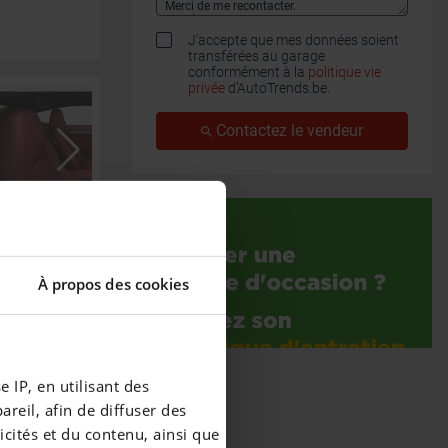
J'accepte que mes données soient
transférées au garage
conformément à la
politique vie
privée
d’AutoTrends.be.
Contactez le vendeur
À propos des cookies
 IP, en utilisant des
reil, afin de diffuser des
cités et du contenu, ainsi que