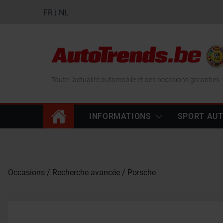
FR
|
NL
Toute l'actualité automobile et des occasions garanties
INFORMATIONS
SPORT AU
Occasions
Recherche avancée
Porsche