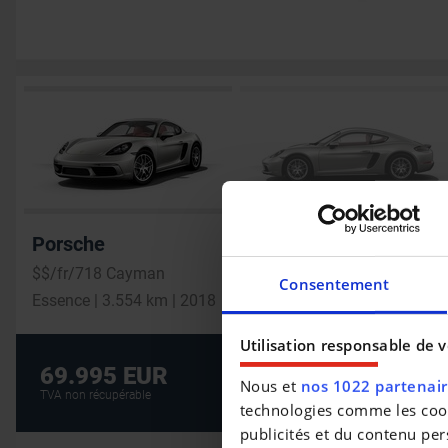
Porsche
$$/fr/718 Cayman
Consentement
Essence | 3.554 km | 2018
Utilisation responsable de 
Crédit auto au m
69.995 EUR
Nous et
nos 1022 partenai
CRÉDIT AUTO
TVA non récupérable
technologies comme les cooki
publicités et du contenu per