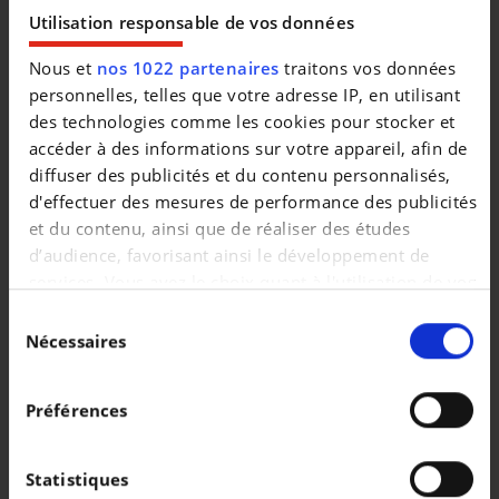
|
23.490 EUR
27.006 km
Utilisation responsable de vos données
Nous et
nos 1022 partenaires
traitons vos données
personnelles, telles que votre adresse IP, en utilisant
des technologies comme les cookies pour stocker et
accéder à des informations sur votre appareil, afin de
diffuser des publicités et du contenu personnalisés,
d'effectuer des mesures de performance des publicités
et du contenu, ainsi que de réaliser des études
d’audience, favorisant ainsi le développement de
services. Vous avez le choix quant à l'utilisation de vos
données et à leurs finalités. Vous pouvez modifier ou
Sélection
retirer votre consentement à tout moment en
Nécessaires
du
consultant la Déclaration relative aux cookies ou en
consentement
SKODA ELROQ
cliquant sur l'icône de confidentialité.
Corporate 85 77kWh 286cv Dispo 10/2026
Préférences
Si vous le permettez, nous aimerions également :
|
43.990 EUR
15.000 km
Collecter des informations sur votre localisation
Statistiques