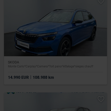
SKODA
Monte Carlo*Carplay*Camera*Toit pano*Attelage*sieges chauff
|
14.990 EUR
108.988 km