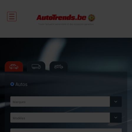
Toute l'actualité automobile et des occasions garanties
Autos