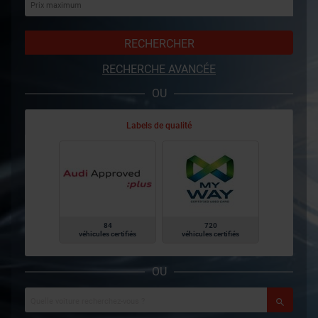
RECHERCHER
RECHERCHE AVANCÉE
OU
Labels de qualité
84
720
véhicules certifiés
véhicules certifiés
OU