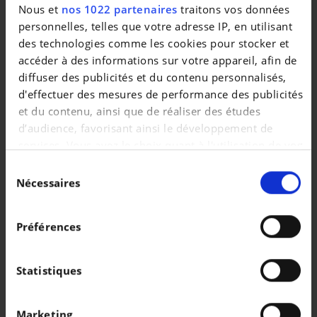
Véhicules similaires
Nous et
nos 1022 partenaires
traitons vos données
personnelles, telles que votre adresse IP, en utilisant
des technologies comme les cookies pour stocker et
accéder à des informations sur votre appareil, afin de
diffuser des publicités et du contenu personnalisés,
d'effectuer des mesures de performance des publicités
et du contenu, ainsi que de réaliser des études
d’audience, favorisant ainsi le développement de
PEUGEOT 308
PEUGEOT 308
services. Vous avez le choix quant à l'utilisation de vos
308 SW 1.2 i GT LINE BOITE AUTO,CUIR,GPS,PHARES LED,TOIT PANO,CAMERA,GARANTIE 1 AN
1.2 Allure S&S (EU6.4)
données et à leurs finalités. Vous pouvez modifier ou
|
|
10.990 EUR
99.933 km
24.290 EUR
10.120 km
Sélection
retirer votre consentement à tout moment en
Nécessaires
du
consultant la Déclaration relative aux cookies ou en
consentement
cliquant sur l'icône de confidentialité.
Préférences
Si vous le permettez, nous aimerions également :
Collecter des informations sur votre localisation
Statistiques
géographique qui peuvent être précises à plusieurs
mètres près
Marketing