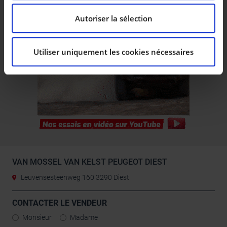
à la
section « Détails »
. Vous pouvez modifier ou
retirer votre consentement à tout moment à partir de
Autoriser la sélection
la déclaration sur les cookies.
Utiliser uniquement les cookies nécessaires
Les cookies nous permettent de personnaliser le
contenu et les annonces, d’offrir des fonctionnalités
relatives aux médias sociaux et d’analyser notre trafic.
Nous partageons également des informations sur
l’utilisation de notre site avec nos partenaires de
médias sociaux, de publicité et d’analyse, qui peuvent
combiner celles-ci avec d’autres informations que vous
leur avez fournies ou qu’ils ont collectées lors de votre
utilisation de leurs services.
VAN MOSSEL VAN KELST PEUGEOT DIEST
Leuvensesteenweg 160 3290 Diest
CONTACTER LE VENDEUR
Monsieur
Madame