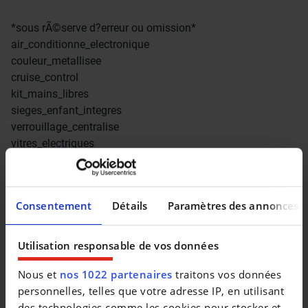
*sous rÃ©serve d?erreur ou omission*
air_conditionne_electronique
couleur_metallisee
cruise_control
kit_mains_libres
sieges_enfant_integres
verrouillage_centralise
vitres_electriques
Consentement
Détails
Paramètres des annonces
Utilisation responsable de vos données
Nous et
nos 1022 partenaires
traitons vos données
personnelles, telles que votre adresse IP, en utilisant
des technologies comme les cookies pour stocker et