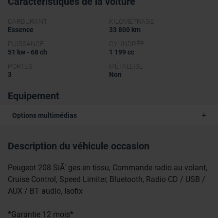
Caractéristiques de la voiture
CARBURANT
KILOMÉTRAGE
Essence
33 800 km
PUISSANCE
CYLINDRÉE
51 kw - 68 ch
1 199 cc
PORTES
MÉTALLISÉ
3
Non
Equipement
Options multimédias
Description du véhicule occasion
Peugeot 208 SiÃ¨ges en tissu, Commande radio au volant,
Cruise Control, Speed Limiter, Bluetooth, Radio CD / USB /
AUX / BT audio, Isofix
*Garantie 12 mois*