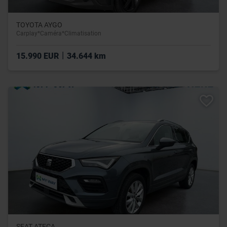
TOYOTA AYGO
Carplay*Caméra*Climatisation
|
15.990 EUR
34.644 km
SEAT ATECA