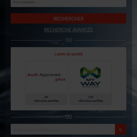
RECHERCHER
RECHERCHE AVANCÉE
OU
Labels de qualité
84
720
véhicules certifiés
véhicules certifiés
OU