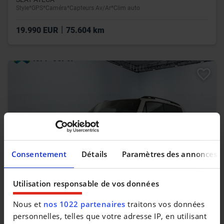
Style*GPS*Caméra*Capteurs Av/Ar*Clim auto
|
19.990 EUR
75.604 km
Consentement
Détails
Paramètres des annonces
Utilisation responsable de vos données
JEEP RENEGADE
Nous et
nos 1022 partenaires
traitons vos données
Renegade 1.3 T4 80Th DDCT
personnelles, telles que votre adresse IP, en utilisant