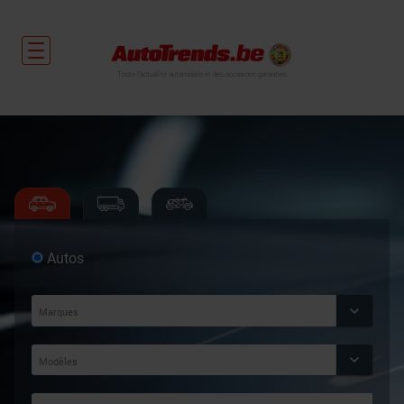
Toute l'actualité automobile et des occasions garanties
Autos