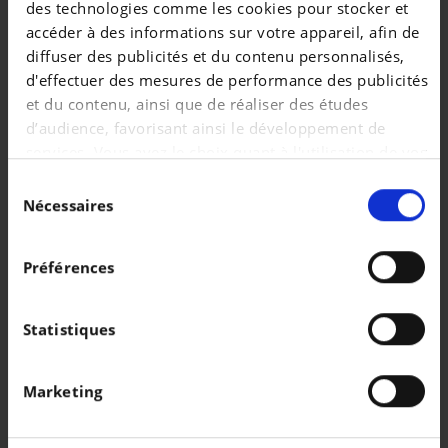
des technologies comme les cookies pour stocker et
|
17.990 EUR
41.468 km
accéder à des informations sur votre appareil, afin de
diffuser des publicités et du contenu personnalisés,
d'effectuer des mesures de performance des publicités
et du contenu, ainsi que de réaliser des études
d’audience, favorisant ainsi le développement de
services. Vous avez le choix quant à l'utilisation de vos
données et à leurs finalités. Vous pouvez modifier ou
Sélection
retirer votre consentement à tout moment en
Nécessaires
du
consultant la Déclaration relative aux cookies ou en
consentement
cliquant sur l'icône de confidentialité.
Préférences
Si vous le permettez, nous aimerions également :
Collecter des informations sur votre localisation
Statistiques
PORSCHE MACAN
géographique qui peuvent être précises à plusieurs
Macan 4
mètres près
Marketing
Identifier votre appareil en l'analysant
|
110.022 EUR
0 km
activement pour en relever les caractéristiques
spécifiques (empreintes digitales).