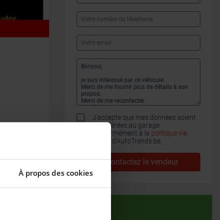
J'accepte que mes données soient
transférées au garage
conformément à la
politique vie
privée
d’AutoTrends.be.
Contactez le vendeur
À propos des cookies