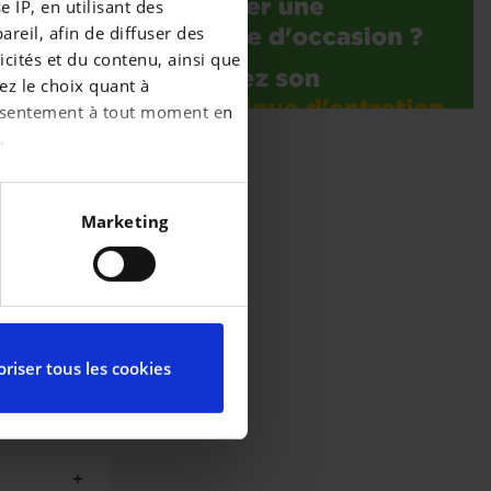
 IP, en utilisant des
reil, afin de diffuser des
cités et du contenu, ainsi que
ez le choix quant à
consentement à tout moment en
.
écises à plusieurs mètres
Marketing
iques spécifiques (empreintes
ces, reportez-vous à la
partir de la déclaration sur
riser tous les cookies
ctionnalités relatives aux
l’utilisation de notre site
elles-ci avec d’autres