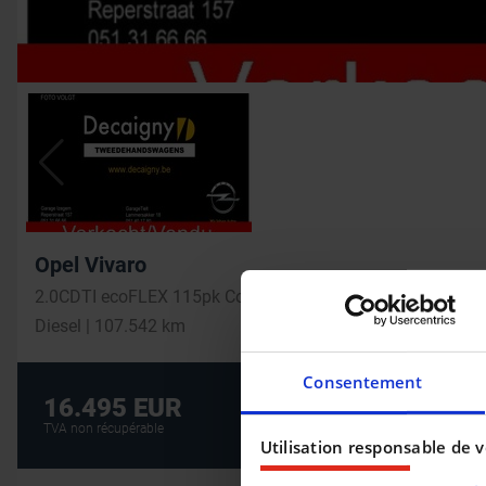
Opel Vivaro
2.0CDTI ecoFLEX 115pk Combi L2H1 9pl +Airco
Diesel | 107.542 km
Consentement
Crédit auto au m
16.495 EUR
CRÉDIT AUTO
TVA non récupérable
Utilisation responsable de 