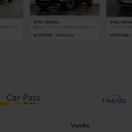
OPEL MOKKA
OPEL GRAN
* TOURER* 1 PROP* NAVI* CLIM* CAMERA* GARANTIE 12 MOIS*
Mokka 1.5 Turbo D Elegance S/S (EU6.4)
1.2 Turbo Ult
|
|
20.990 EUR
22.812 km
25.990 EUR
Vendre