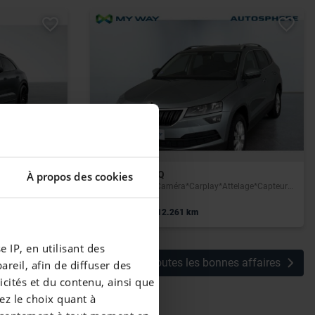
SKODA KAROQ
À propos des cookies
Ambition*GPS*Caméra*Carplay*Attelage*Capteurs Av/Ar
|
16.490 EUR
112.261 km
 IP, en utilisant des
Voir toutes les bonnes affaires
reil, afin de diffuser des
cités et du contenu, ainsi que
ez le choix quant à