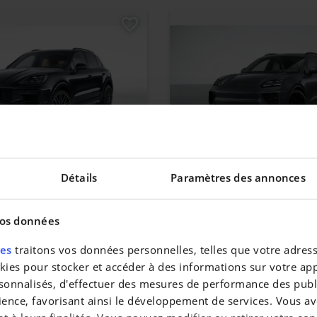
YENNE
PORSCHE MACAN
Détails
Paramètres des annonces
id
Macan 4S
|
0 km
132.157 EUR
0 km
vos données
res
traitons vos données personnelles, telles que votre adresse
es pour stocker et accéder à des informations sur votre appa
sonnalisés, d'effectuer des mesures de performance des publi
ience, favorisant ainsi le développement de services. Vous av