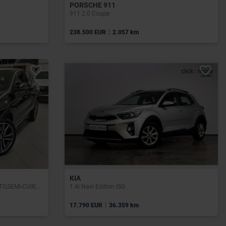
PORSCHE 911
911 2.0 Coupe
|
238.500 EUR
2.057 km
KIA
X2 2.0i sDRIVE20,PACK M ,BOITE AUTO,SEMI-CUIR,GPS,PHARES LED,GARANTIE 1 AN
1.4i Navi Edition ISG
|
17.790 EUR
36.359 km