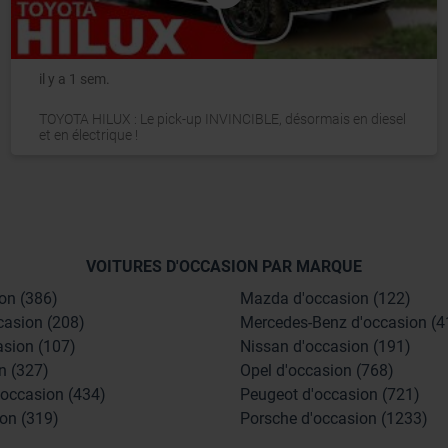
il y a 1 sem.
TOYOTA HILUX : Le pick-up INVINCIBLE, désormais en diesel
et en électrique !
VOITURES D'OCCASION PAR MARQUE
on (386)
Mazda d'occasion (122)
casion (208)
Mercedes-Benz d'occasion (4
asion (107)
Nissan d'occasion (191)
n (327)
Opel d'occasion (768)
'occasion (434)
Peugeot d'occasion (721)
on (319)
Porsche d'occasion (1233)