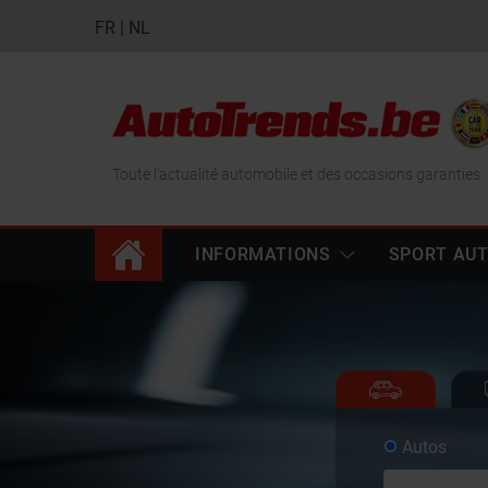
FR
|
NL
Toute l'actualité automobile et des occasions garanties
INFORMATIONS
SPORT AU
Autos