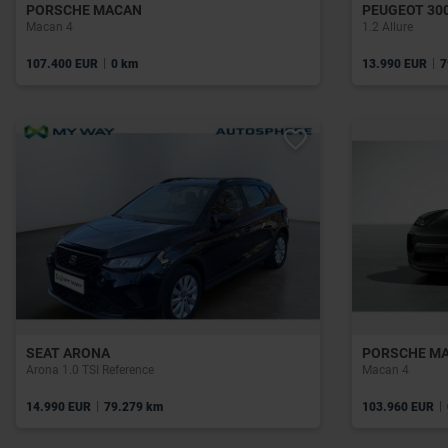
PORSCHE MACAN
PEUGEOT 30
Macan 4
1.2 Allure
|
|
107.400 EUR
0 km
13.990 EUR
7
SEAT ARONA
PORSCHE M
Arona 1.0 TSI Reference
Macan 4
|
|
14.990 EUR
79.279 km
103.960 EUR