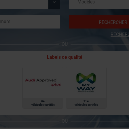
RECHERCHER
RECHER
OU
Labels de qualité
84
714
véhicules certifiés
véhicules certifiés
OU