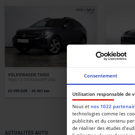
VOLKSWAGEN TAIGO
PORSCHE CA
Consentement
Taigo 1.0 TSI R-Line OPF DSG
Cayenne E-Hybr
|
|
23.990 EUR
39.461 km
161.800 EUR
Utilisation responsable de 
Nous et
nos 1022 partenai
technologies comme les cooki
publicités et du contenu per
de réaliser des études d’aud
ACTUALITÉS AUTO