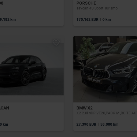
08
PORSCHE
Taycan 4S Sport Turismo
|
9.182 km
170.162 EUR
0 km
ACAN
BMW X2
|
0 km
27.390 EUR
58.080 km