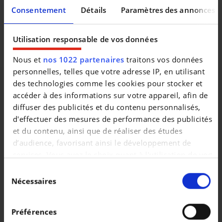
aflevering. Onze door Opel opgeleide medewerkers
Consentement
Détails
Paramètres des annonces
garanderen U kwaliteit en perfecte service. Bezoek
www.decaigny.be en vind uw droomwagen. Bedankt voor
uw interesse in onze diensten. Familie Decaigny en het
Utilisation responsable de vos données
ganse team.
Nous et
nos 1022 partenaires
traitons vos données
personnelles, telles que votre adresse IP, en utilisant
des technologies comme les cookies pour stocker et
accéder à des informations sur votre appareil, afin de
diffuser des publicités et du contenu personnalisés,
Véhicules similaires
d'effectuer des mesures de performance des publicités
et du contenu, ainsi que de réaliser des études
d’audience, favorisant ainsi le développement de
services. Vous avez le choix quant à l'utilisation de vos
données et à leurs finalités. Vous pouvez modifier ou
Sélection
retirer votre consentement à tout moment en
Nécessaires
du
consultant la Déclaration relative aux cookies ou en
consentement
OPEL ZAFIRA
OPEL MOKKA
cliquant sur l'icône de confidentialité.
* TOURER* 1 PROP* NAVI* CLIM* CAMERA* GARANTIE 12 MOIS*
Préférences
|
|
5.950 EUR
110.000 km
20.990 EUR
22.812 km