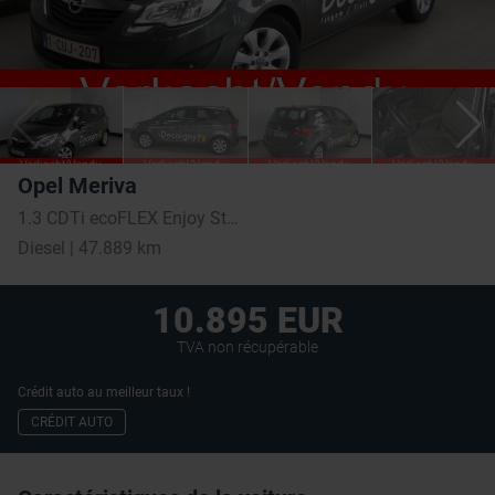
Opel Meriva
1.3 CDTi ecoFLEX Enjoy Start/Stop FAP
Diesel | 47.889 km
10.895 EUR
TVA non récupérable
Crédit auto au meilleur taux !
CRÉDIT AUTO