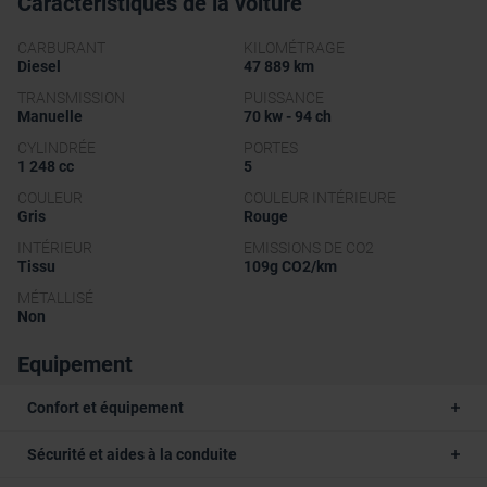
Caractéristiques de la voiture
CARBURANT
KILOMÉTRAGE
Diesel
47 889 km
TRANSMISSION
PUISSANCE
Manuelle
70 kw - 94 ch
CYLINDRÉE
PORTES
1 248 cc
5
COULEUR
COULEUR INTÉRIEURE
Gris
Rouge
INTÉRIEUR
EMISSIONS DE CO2
Tissu
109g CO2/km
MÉTALLISÉ
Non
Equipement
Confort et équipement
Sécurité et aides à la conduite