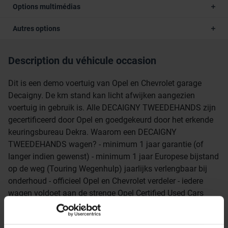
Options multimédias
Autres options
Description du véhicule occasion
Dit is een demo voertuig van Opel en Chevrolet garage
Decaigny. De km stand kan licht afwijken aangezien
voertuig in gebruik is. Alle DECAIGNY TWEEDEHANDS zijn
gecertificeerd door Opel en goedgekeurd door het erkende
keuringsbureau Dekra. Waarom een DECAIGNY
TWEEDEHANDS wagen? - minimum 1 jaar garantie (of
langer indien gewenst) - minimum 1 jaar Europese bijstand
op de weg (Touring Wegenhulp) jaarlijks verlengbaar bij
onderhoud - officieel Opel en Chevrolet verdeler - iedere
wagen voldoet aan de strenge Opel Certified Used Cars
normen - uitgebreide testrit mogelijk om onze kwaliteit te
ervaren - iedere wagen krijgt het officieel onderhoud bij