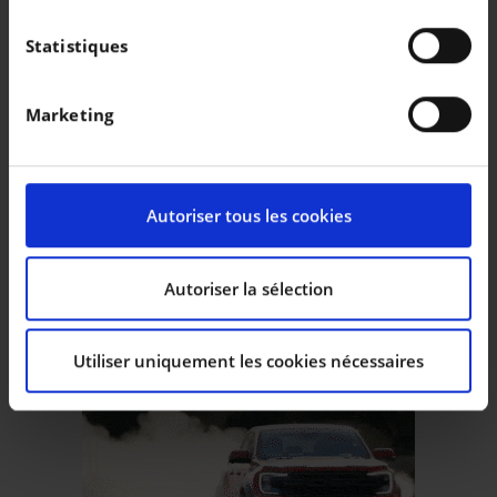
Si vous le permettez, nous aimerions également :
Collecter des informations sur votre localisation
Statistiques
géographique qui peuvent être précises à plusieurs
mètres près
Marketing
Identifier votre appareil en l'analysant
activement pour en relever les caractéristiques
spécifiques (empreintes digitales).
Pour en savoir plus sur le traitement de vos données
Autoriser tous les cookies
personnelles et définir vos préférences, reportez-vous
à la
section « Détails »
. Vous pouvez modifier ou
retirer votre consentement à tout moment à partir de
Autoriser la sélection
la déclaration sur les cookies.
Utiliser uniquement les cookies nécessaires
Les cookies nous permettent de personnaliser le
contenu et les annonces, d’offrir des fonctionnalités
relatives aux médias sociaux et d’analyser notre trafic.
Nous partageons également des informations sur
l’utilisation de notre site avec nos partenaires de
médias sociaux, de publicité et d’analyse, qui peuvent