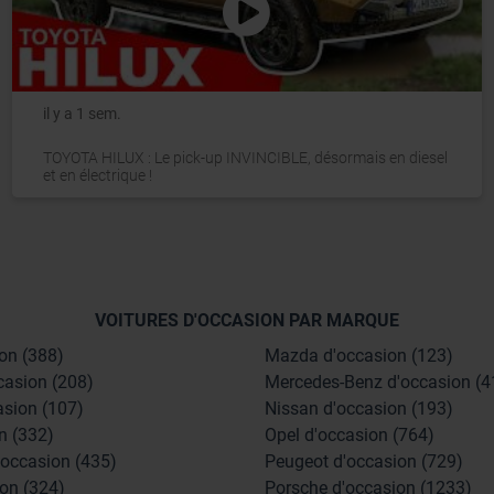
il y a 1 sem.
TOYOTA HILUX : Le pick-up INVINCIBLE, désormais en diesel
et en électrique !
VOITURES D'OCCASION PAR MARQUE
on (388)
Mazda d'occasion (123)
casion (208)
Mercedes-Benz d'occasion (4
asion (107)
Nissan d'occasion (193)
n (332)
Opel d'occasion (764)
'occasion (435)
Peugeot d'occasion (729)
on (324)
Porsche d'occasion (1233)