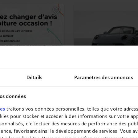
LAND X
PORSCHE 911
Détails
Paramètres des annonces
ate S&S
911 Carrera Cabriolet
|
3.182 km
185.911 EUR
0 km
vos données
res
traitons vos données personnelles, telles que votre adresse
es pour stocker et accéder à des informations sur votre appa
sonnalisés, d'effectuer des mesures de performance des publi
ience, favorisant ainsi le développement de services. Vous av