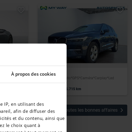
VOLVO
À propos des cookies
B4 Core*Boite auto*GPS*Caméra*Carplay*Led
|
40.990 EUR
55.715 km
 IP, en utilisant des
Voir toutes les bonnes affaires
reil, afin de diffuser des
cités et du contenu, ainsi que
ez le choix quant à