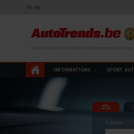
FR
|
NL
Toute l'actualité automobile et des occasions garanties
INFORMATIONS
SPORT AU
Autos