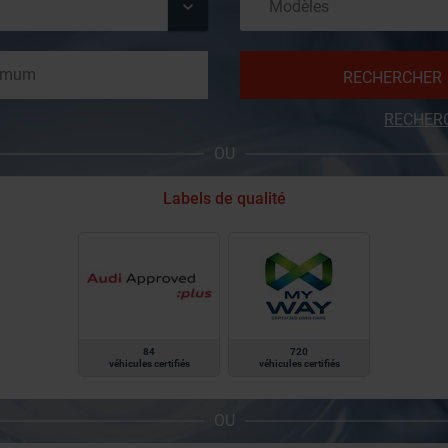
RECHERCHER
RECHER
OU
Labels de qualité
84
720
véhicules certifiés
véhicules certifiés
OU