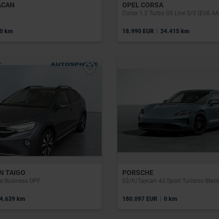
ACAN
OPEL CORSA
Corsa 1.2 Turbo GS Line S/S (EU6.4
|
0 km
18.990 EUR
34.415 km
N TAIGO
PORSCHE
ife Business OPF
$$/fr/Taycan 4S Sport Turismo Black
|
4.639 km
180.097 EUR
0 km