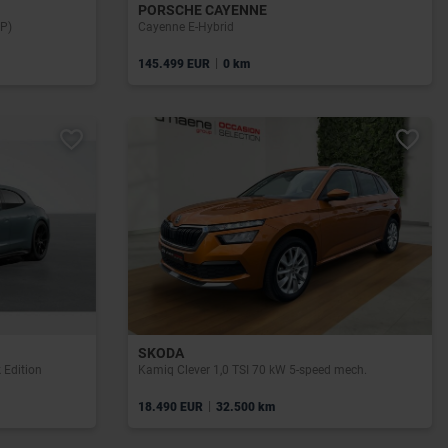
PORSCHE CAYENNE
AP)
Cayenne E-Hybrid
|
145.499 EUR
0 km
SKODA
 Edition
Kamiq Clever 1,0 TSI 70 kW 5-speed mech.
|
18.490 EUR
32.500 km