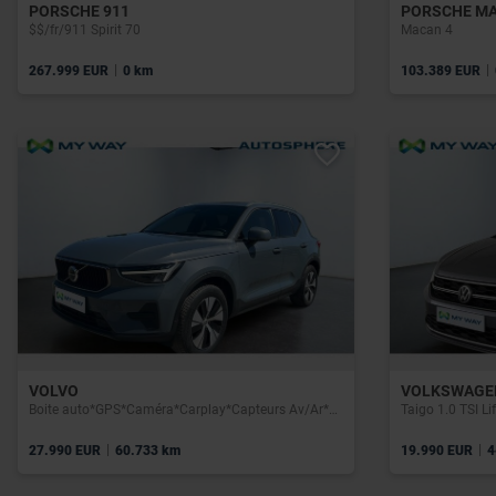
PORSCHE 911
PORSCHE M
$$/fr/911 Spirit 70
Macan 4
|
|
267.999 EUR
0 km
103.389 EUR
VOLVO
VOLKSWAGE
Boite auto*GPS*Caméra*Carplay*Capteurs Av/Ar*Clim auto
Taigo 1.0 TSI L
|
|
27.990 EUR
60.733 km
19.990 EUR
4