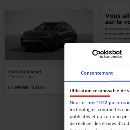
PORSCHE MACAN
OPEL GRAND
Consentement
$$/fr/Macan Turbo
1.2 Turbo Ultim
|
|
124.999 EUR
5.612 km
25.990 EUR
3
Utilisation responsable de 
Nous et
nos 1022 partenai
technologies comme les cooki
publicités et du contenu per
de réaliser des études d’aud