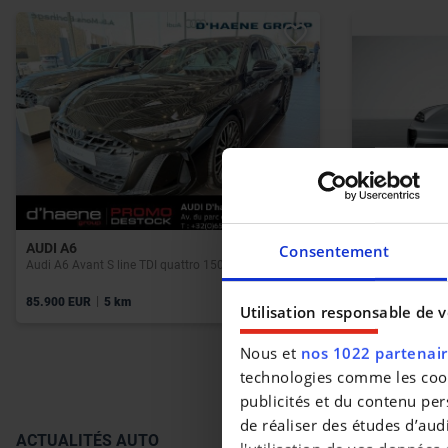
AUDI A6
PORSCHE M
Consentement
Audi A6 Avant S line TDI quattro 150 kW S tronic
$$/fr/Macan 4
|
|
85.900 EUR
5 km
105.938 EUR
Utilisation responsable de 
Nous et
nos 1022 partenai
technologies comme les cooki
publicités et du contenu per
de réaliser des études d’aud
ACTUALITÉS AUTO