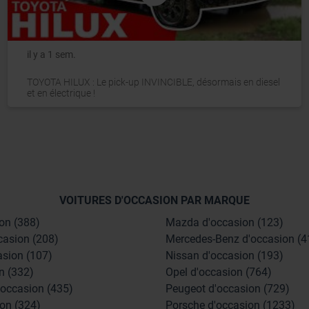
il y a 1 sem.
TOYOTA HILUX : Le pick-up INVINCIBLE, désormais en diesel
et en électrique !
VOITURES D'OCCASION PAR MARQUE
on (388)
Mazda d'occasion (123)
casion (208)
Mercedes-Benz d'occasion (4
asion (107)
Nissan d'occasion (193)
n (332)
Opel d'occasion (764)
'occasion (435)
Peugeot d'occasion (729)
on (324)
Porsche d'occasion (1233)