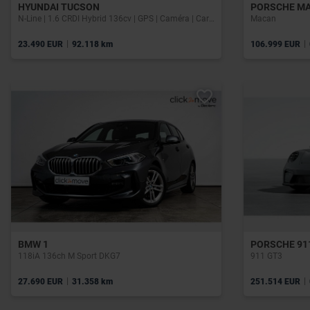
HYUNDAI TUCSON
PORSCHE M
N-Line | 1.6 CRDI Hybrid 136cv | GPS | Caméra | Carplay | Capteurs Av/Ar
Macan
|
|
23.490 EUR
92.118 km
106.999 EUR
BMW 1
PORSCHE 91
118iA 136ch M Sport DKG7
911 GT3
|
|
27.690 EUR
31.358 km
251.514 EUR