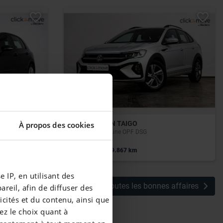
VOLKSWAGEN TAIGO
À propos des cookies
Taigo 1.0 TSI R-Line OPF DSG
|
24.490 EUR
29.867 km
 IP, en utilisant des
Voir toutes les bonnes affaires
reil, afin de diffuser des
cités et du contenu, ainsi que
ez le choix quant à