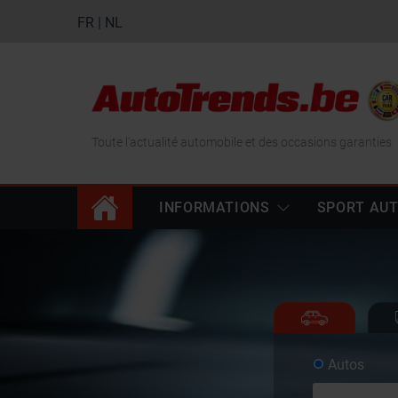
FR
|
NL
Toute l'actualité automobile et des occasions garanties
INFORMATIONS
SPORT AU
Autos