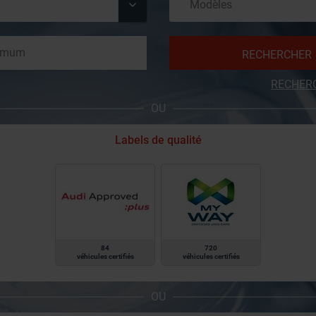
RECHERCHER
RECHER
OU
Labels de qualité
84
720
véhicules certifiés
véhicules certifiés
OU