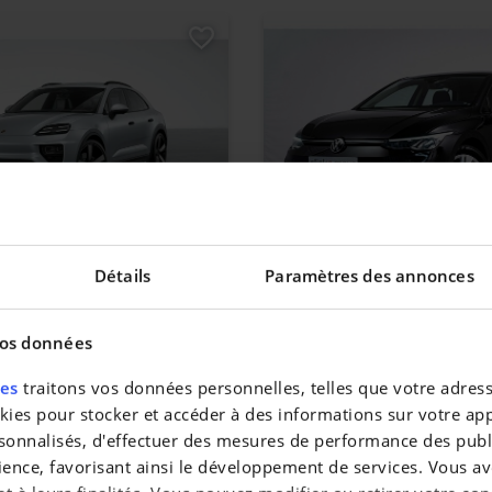
ACAN
VOLKSWAGEN GOLF
Détails
Paramètres des annonces
Golf 1.5 TSI Life OPF
|
0 km
21.400 EUR
39.581 km
vos données
res
traitons vos données personnelles, telles que votre adresse
es pour stocker et accéder à des informations sur votre appa
sonnalisés, d'effectuer des mesures de performance des publi
ience, favorisant ainsi le développement de services. Vous av