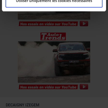
Utiliser uniquement les cookies nécessaires
Les cookies nous permettent de personnaliser le
contenu et les annonces, d’offrir des fonctionnalités
relatives aux médias sociaux et d’analyser notre trafic.
Nous partageons également des informations sur
l’utilisation de notre site avec nos partenaires de
médias sociaux, de publicité et d’analyse, qui peuvent
combiner celles-ci avec d’autres informations que vous
leur avez fournies ou qu’ils ont collectées lors de votre
utilisation de leurs services.
DECAIGNY IZEGEM