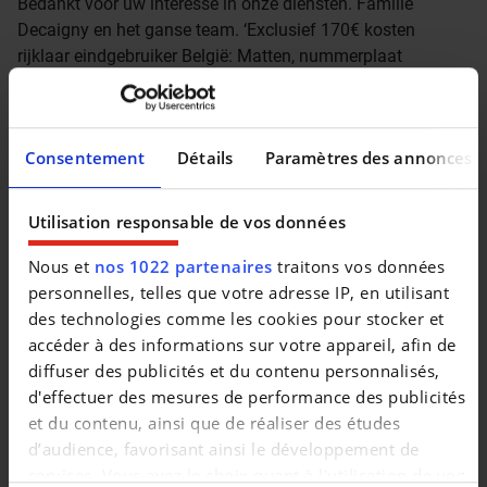
Bedankt voor uw interesse in onze diensten. Familie
Decaigny en het ganse team. ‘Exclusief 170€ kosten
rijklaar eindgebruiker België: Matten, nummerplaat
vooraan, driehoek, blusser, verbanddoos, fluohesje,
aanvraag inschrijvingsdocumenten, volledige opkuis
wagen, technische keuring
Consentement
Détails
Paramètres des annonces
Utilisation responsable de vos données
Nous et
nos 1022 partenaires
traitons vos données
personnelles, telles que votre adresse IP, en utilisant
des technologies comme les cookies pour stocker et
accéder à des informations sur votre appareil, afin de
diffuser des publicités et du contenu personnalisés,
d'effectuer des mesures de performance des publicités
et du contenu, ainsi que de réaliser des études
d’audience, favorisant ainsi le développement de
services. Vous avez le choix quant à l'utilisation de vos