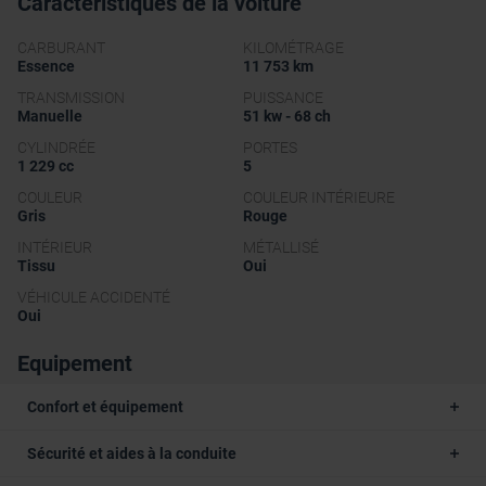
Caractéristiques de la voiture
CARBURANT
KILOMÉTRAGE
Essence
11 753 km
TRANSMISSION
PUISSANCE
Manuelle
51 kw - 68 ch
CYLINDRÉE
PORTES
1 229 cc
5
COULEUR
COULEUR INTÉRIEURE
Gris
Rouge
INTÉRIEUR
MÉTALLISÉ
Tissu
Oui
VÉHICULE ACCIDENTÉ
Oui
Equipement
Confort et équipement
Sécurité et aides à la conduite