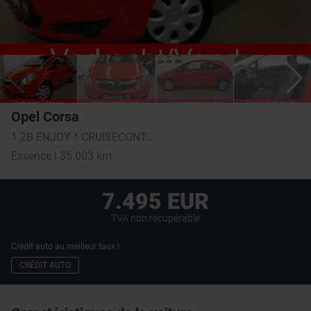
Opel Corsa
1.2B ENJOY * CRUISECONTROL * AIRCO
Essence | 35.003 km
7.495 EUR
TVA non récupérable
Crédit auto au meilleur taux !
CRÉDIT AUTO