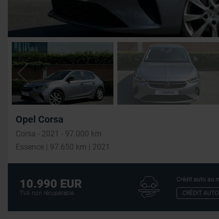
Opel Corsa
Corsa - 2021 - 97.000 km
Essence | 97.650 km | 2021
Crédit auto au m
10.990 EUR
CRÉDIT AUTO
TVA non récupérable