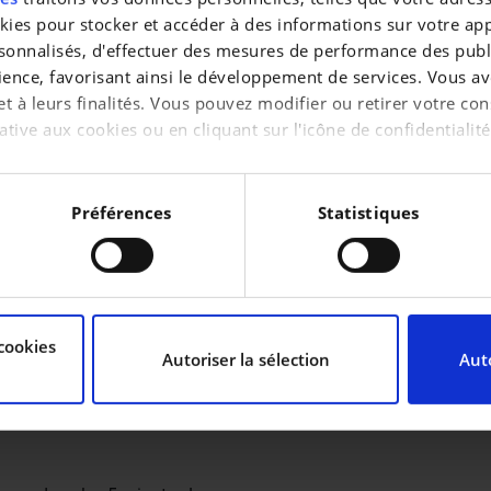
es pour stocker et accéder à des informations sur votre appa
sonnalisés, d'effectuer des mesures de performance des publi
ience, favorisant ainsi le développement de services. Vous av
 et à leurs finalités. Vous pouvez modifier ou retirer votre 
ative aux cookies ou en cliquant sur l'icône de confidentialité
entretien.
aimerions également :
tions sur votre localisation géographique qui peuvent être pr
Préférences
Statistiques
reil en l'analysant activement pour en relever les caractérist
raitement de vos données personnelles et définir vos préféren
cookies
uvez modifier ou retirer votre consentement à tout moment à 
Autoriser la sélection
Auto
 place.)
de personnaliser le contenu et les annonces, d’offrir des fon
 notre trafic. Nous partageons également des informations sur 
as sociaux, de publicité et d’analyse, qui peuvent combiner c