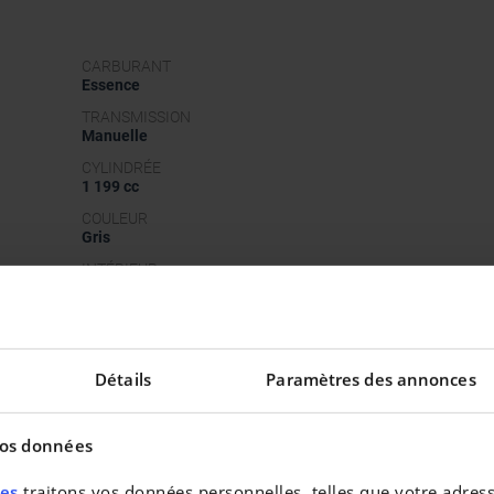
CARBURANT
Essence
TRANSMISSION
Manuelle
CYLINDRÉE
1 199 cc
COULEUR
Gris
INTÉRIEUR
Tissu
MÉTALLISÉ
Non
Détails
Paramètres des annonces
vos données
res
traitons vos données personnelles, telles que votre adresse