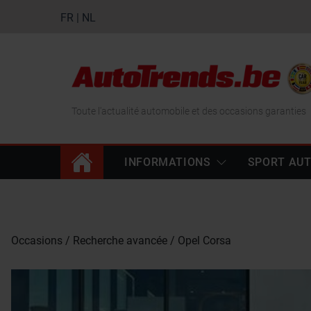
FR
|
NL
Toute l'actualité automobile et des occasions garanties
INFORMATIONS
SPORT AU
Occasions
Recherche avancée
Opel Corsa