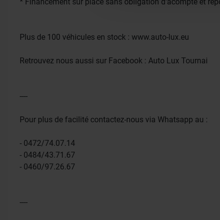
* Financement sur place sans obligation d'acompte et rép
informations que vous leur av
Plus de 100 véhicules en stock : www.auto-lux.eu
Retrouvez nous aussi sur Facebook : Auto Lux Tournai
----
Pour plus de facilité contactez-nous via Whatsapp au :
- 0472/74.07.14
- 0484/43.71.67
- 0460/97.26.67
----