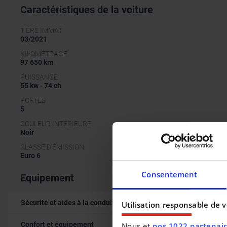
Caractéristiques de la voiture
1 ÉRE IMMAT
03/2021
KILOMÉTRAGE
97 650 km
PUISSANCE
55 kw - 74 ch
PORTES
5
COULEUR INTÉRIEURE
Noir
CLASSE D'ÉMISSION
Euro 6
Consentement
Equipement
Sécurité et aides à la conduite
Utilisation responsable de 
Confort et équipement
Nous et
nos 1022 partenai