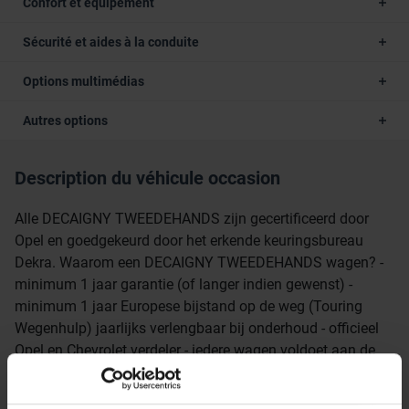
Confort et équipement
Sécurité et aides à la conduite
Options multimédias
Autres options
Description du véhicule occasion
Alle DECAIGNY TWEEDEHANDS zijn gecertificeerd door
Opel en goedgekeurd door het erkende keuringsbureau
Dekra. Waarom een DECAIGNY TWEEDEHANDS wagen? -
minimum 1 jaar garantie (of langer indien gewenst) -
minimum 1 jaar Europese bijstand op de weg (Touring
Wegenhulp) jaarlijks verlengbaar bij onderhoud - officieel
Opel en Chevrolet verdeler - iedere wagen voldoet aan de
strenge Opel Certified Used Cars normen - uitgebreide
testrit mogelijk om onze kwaliteit te ervaren - iedere wagen