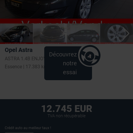
Opel Astra
Découvrez
ASTRA 1.4B ENJOY * BLUETOOTH * PARKEERSENSORS *
notre
Essence | 17.383 km
essai
12.745 EUR
TVA non récupérable
Crédit auto au meilleur taux !