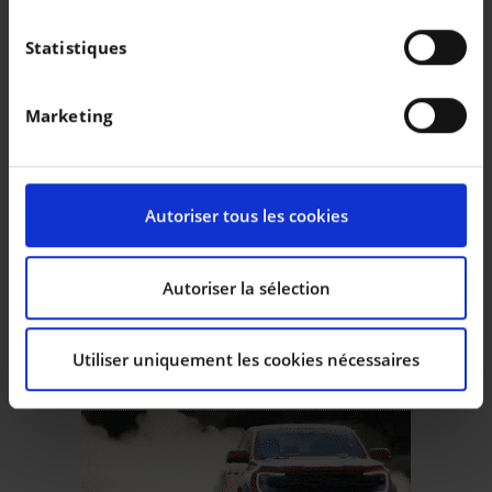
|
|
27.990 EUR
30.979 km
29.490 EUR
9.988 km
Si vous le permettez, nous aimerions également :
Collecter des informations sur votre localisation
Statistiques
géographique qui peuvent être précises à plusieurs
mètres près
Marketing
Identifier votre appareil en l'analysant
activement pour en relever les caractéristiques
spécifiques (empreintes digitales).
Pour en savoir plus sur le traitement de vos données
Autoriser tous les cookies
personnelles et définir vos préférences, reportez-vous
à la
section « Détails »
. Vous pouvez modifier ou
retirer votre consentement à tout moment à partir de
Autoriser la sélection
la déclaration sur les cookies.
Utiliser uniquement les cookies nécessaires
Les cookies nous permettent de personnaliser le
contenu et les annonces, d’offrir des fonctionnalités
relatives aux médias sociaux et d’analyser notre trafic.
Nous partageons également des informations sur
l’utilisation de notre site avec nos partenaires de