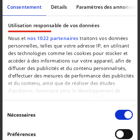
krijgt het officieel onderhoud bij aflevering. Onze door Opel
Consentement
Détails
Paramètres des annonces
opgeleide medewerkers garanderen U kwaliteit en perfecte
service. Bezoek www.decaigny.be en vind uw droomwagen.
Bedankt voor uw interesse in onze diensten. Familie
Utilisation responsable de vos données
Decaigny en het ganse team.
Nous et
nos 1022 partenaires
traitons vos données
personnelles, telles que votre adresse IP, en utilisant
des technologies comme les cookies pour stocker et
accéder à des informations sur votre appareil, afin de
diffuser des publicités et du contenu personnalisés,
Véhicules similaires
d'effectuer des mesures de performance des publicités
et du contenu, ainsi que de réaliser des études
d’audience, favorisant ainsi le développement de
services. Vous avez le choix quant à l'utilisation de vos
données et à leurs finalités. Vous pouvez modifier ou
Sélection
retirer votre consentement à tout moment en
Nécessaires
du
consultant la Déclaration relative aux cookies ou en
consentement
OPEL ASTRA
OPEL ASTRA
cliquant sur l'icône de confidentialité.
1.6 Turbo PHEV Elegance S/S
1.6 Turbo PHEV Elegance S/S
Préférences