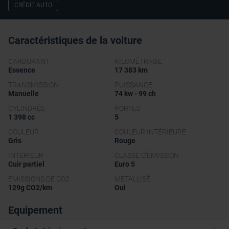
CRÉDIT AUTO
Caractéristiques de la voiture
CARBURANT
KILOMÉTRAGE
Essence
17 383 km
TRANSMISSION
PUISSANCE
Manuelle
74 kw - 99 ch
CYLINDRÉE
PORTES
1 398 cc
5
COULEUR
COULEUR INTÉRIEURE
Gris
Rouge
INTÉRIEUR
CLASSE D'ÉMISSION
Cuir partiel
Euro 5
EMISSIONS DE CO2
MÉTALLISÉ
129g CO2/km
Oui
Equipement