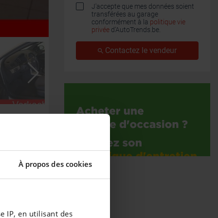
J'accepte que mes données soient
transférées au garage
conformément à la
politique vie
privée
d’AutoTrends.be.
Contactez le vendeur
À propos des cookies
 IP, en utilisant des