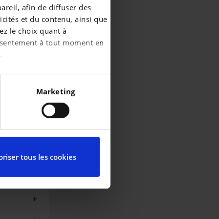
reil, afin de diffuser des
cités et du contenu, ainsi que
ez le choix quant à
consentement à tout moment en
.
écises à plusieurs mètres
Marketing
iques spécifiques (empreintes
ces, reportez-vous à la
partir de la déclaration sur
riser tous les cookies
ctionnalités relatives aux
l’utilisation de notre site
elles-ci avec d’autres