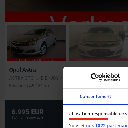
Opel Astra
ASTRA GTC 1.4B ENJOY * MP3 * panoramische voorruit*
Essence | 45.181 km
Consentement
Crédit auto au m
6.995 EUR
Utilisation responsable de 
CRÉDIT AUTO
TVA non récupérable
Nous et
nos 1022 partenai