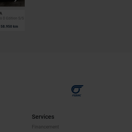
A
OPEL ASTRA
o D Edition S/S
1.6 Turbo PHEV GS Line S/S
A
|
58.950 km
29.990 EUR
5 km
Services
Financement