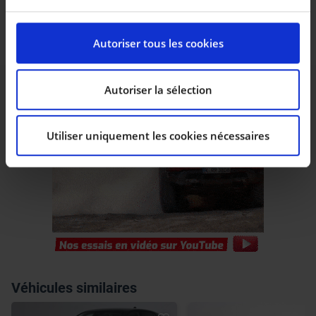
-click2move by Declerc Arlon : 061/27.51.00
spécifiques (empreintes digitales).
Pour en savoir plus sur le traitement de vos données
****
Autoriser tous les cookies
personnelles et définir vos préférences, reportez-vous
à la
section « Détails »
. Vous pouvez modifier ou
retirer votre consentement à tout moment à partir de
Autoriser la sélection
la déclaration sur les cookies.
Utiliser uniquement les cookies nécessaires
Les cookies nous permettent de personnaliser le
contenu et les annonces, d’offrir des fonctionnalités
relatives aux médias sociaux et d’analyser notre trafic.
Nous partageons également des informations sur
l’utilisation de notre site avec nos partenaires de
médias sociaux, de publicité et d’analyse, qui peuvent
combiner celles-ci avec d’autres informations que vous
leur avez fournies ou qu’ils ont collectées lors de votre
utilisation de leurs services.
Véhicules similaires