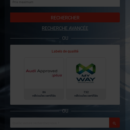
RECHERCHER
RECHERCHE AVANCÉE
OU
Labels de qualité
86
732
véhicules certifiés
véhicules certifiés
OU