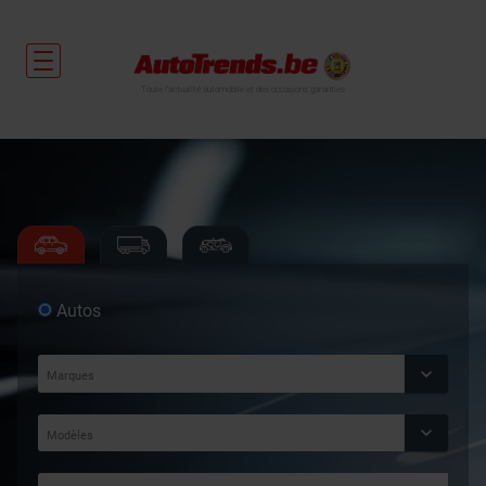
Toute l'actualité automobile et des occasions garanties
Autos