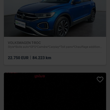
VOLKSWAGEN T-ROC
Style*Boite auto*GPS*Caméra*Carplay*Toit pano*Chauffage additionnel
|
22.750 EUR
84.223 km