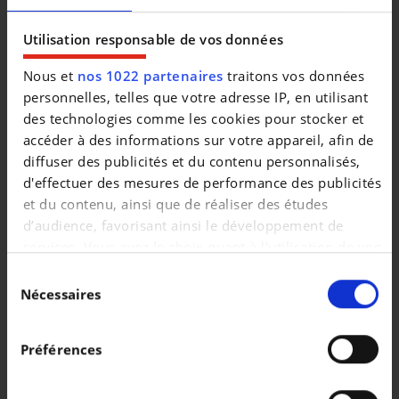
|
147.975 EUR
0 km
Utilisation responsable de vos données
Nous et
nos 1022 partenaires
traitons vos données
personnelles, telles que votre adresse IP, en utilisant
des technologies comme les cookies pour stocker et
accéder à des informations sur votre appareil, afin de
diffuser des publicités et du contenu personnalisés,
d'effectuer des mesures de performance des publicités
et du contenu, ainsi que de réaliser des études
d’audience, favorisant ainsi le développement de
services. Vous avez le choix quant à l'utilisation de vos
données et à leurs finalités. Vous pouvez modifier ou
Sélection
retirer votre consentement à tout moment en
Nécessaires
du
consultant la Déclaration relative aux cookies ou en
consentement
PORSCHE
cliquant sur l'icône de confidentialité.
Taycan
Préférences
Si vous le permettez, nous aimerions également :
|
99.995 EUR
25.375 km