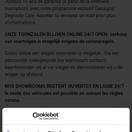
Jusqu'à 10 ans de garantie (à partir de la première
inscription) avec notre programme exclusif Decaigny-
Degroote Care. Appelez ou envoyez un mail pour plus
d'informations.
ONZE TOONZALEN BLIJVEN ONLINE 24/7 OPEN- verkoop
van voertuigen is mogelijk volgens de coronaregels.
Gratis online een wagen reserveren is mogelijk. Via een
persoonlijk videogesprek (na telefonisch contact)
beantwoorden wij al uw vragen en demonstreren wij u de
wagen op afstand.
NOS SHOWROOMS RESTENT OUVERTES EN LIGNE 24/7 -
la vente des véhicules est possible en suivant les règles
corona.
Vous pouvez réserver une voiture en ligne gratuitement.
Par un appel vidéo personnel (après contact téléphonique),
nous répondrons à toutes vos questions et vous