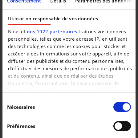
Consentement
Détails
Paramètres des annonces
démontrerons la voiture à distance.
Alle DECAIGNY DEGROOTE TWEEDEHANDS zijn op 140
Utilisation responsable de vos données
punten gecontroleerd - Minimum 1 jaar garantie (of langer
indien gewenst) - Voordelige tarieven Touring Wegenhulp -
Nous et
nos 1022 partenaires
traitons vos données
Iedere wagen voldoet aan de strenge Decaigny-Degroote
personnelles, telles que votre adresse IP, en utilisant
Selected Cars normen - uitgebreide testrit mogelijk om
des technologies comme les cookies pour stocker et
onze kwaliteit te ervaren - iedere wagen krijgt het officieel
accéder à des informations sur votre appareil, afin de
onderhoud bij aflevering. Onze hoog opgeleide
diffuser des publicités et du contenu personnalisés,
medewerkers garanderen U kwaliteit en perfecte service.
d'effectuer des mesures de performance des publicités
Bezoek www.dd.be en vind uw droomwagen. Bedankt voor
et du contenu, ainsi que de réaliser des études
uw interesse in onze diensten. Familie Decaigny-Degroote
d’audience, favorisant ainsi le développement de
en het ganse team.
services. Vous avez le choix quant à l'utilisation de vos
données et à leurs finalités. Vous pouvez modifier ou
Sélection
retirer votre consentement à tout moment en
Nécessaires
du
consultant la Déclaration relative aux cookies ou en
consentement
cliquant sur l'icône de confidentialité.
Préférences
Si vous le permettez, nous aimerions également :