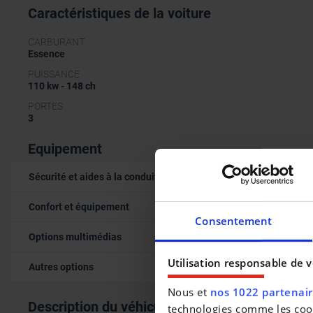
Caractéristiques de la voiture
CARBURANT
Essence
PUISSANCE
110 kw - 148 ch
PORTES
3
Equipement
Sécurité et aides à la conduite
Confort et équipement
Consentement
Options multimédias
Utilisation responsable de 
Autres options
Nous et
nos 1022 partenai
Description du véhicule occasion
technologies comme les cooki