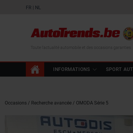
FR
|
NL
Toute l'actualité automobile et des occasions garanties
INFORMATIONS
SPORT AU
Occasions
Recherche avancée
OMODA Série 5