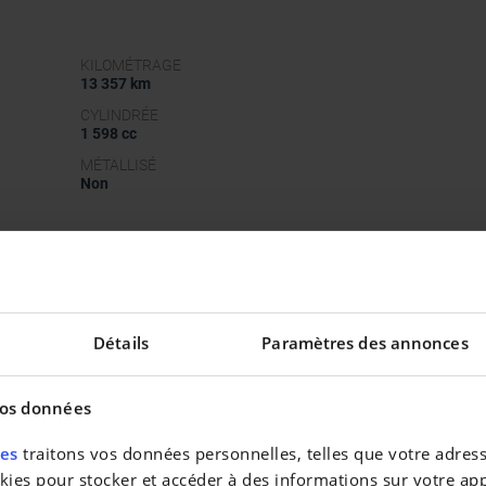
KILOMÉTRAGE
13 357 km
CYLINDRÉE
1 598 cc
MÉTALLISÉ
Non
Détails
Paramètres des annonces
vos données
res
traitons vos données personnelles, telles que votre adresse
es pour stocker et accéder à des informations sur votre appa