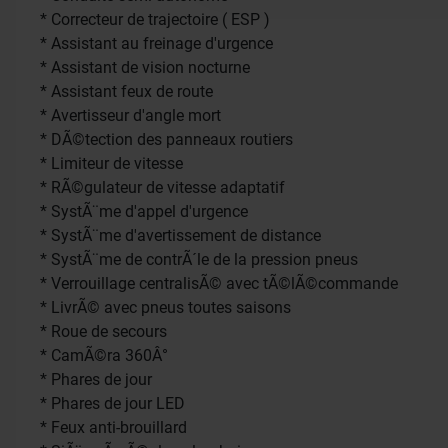
* Correcteur de trajectoire ( ESP )
* Assistant au freinage d'urgence
* Assistant de vision nocturne
* Assistant feux de route
* Avertisseur d'angle mort
* DÃ©tection des panneaux routiers
* Limiteur de vitesse
* RÃ©gulateur de vitesse adaptatif
* SystÃ¨me d'appel d'urgence
* SystÃ¨me d'avertissement de distance
* SystÃ¨me de contrÃ´le de la pression pneus
* Verrouillage centralisÃ© avec tÃ©lÃ©commande
* LivrÃ© avec pneus toutes saisons
* Roue de secours
* CamÃ©ra 360Â°
* Phares de jour
* Phares de jour LED
* Feux anti-brouillard