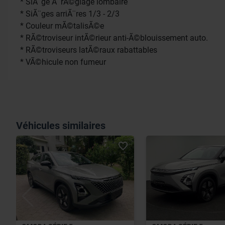
* SiÃ¨ge Ã rÃ©glage lombaire
* SiÃ¨ges arriÃ¨res 1/3 - 2/3
* Couleur mÃ©talisÃ©e
* RÃ©troviseur intÃ©rieur anti-Ã©blouissement auto.
* RÃ©troviseurs latÃ©raux rabattables
* VÃ©hicule non fumeur
Véhicules similaires