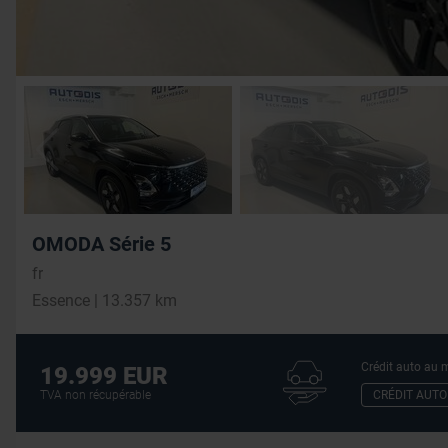
OMODA Série 5
fr
Essence | 13.357 km
Crédit auto au m
19.999 EUR
CRÉDIT AUTO
TVA non récupérable