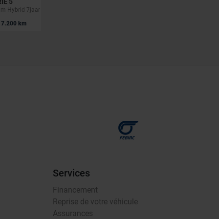
IE 5
SKODA KAROQ
m Hybrid 7jaar garantie
1.5 TSI AUTOMAAT-Pano-Camera-Carplay-Trekhaak
|
7.200 km
26.990 EUR
50.879 km
Services
Financement
Reprise de votre véhicule
Assurances