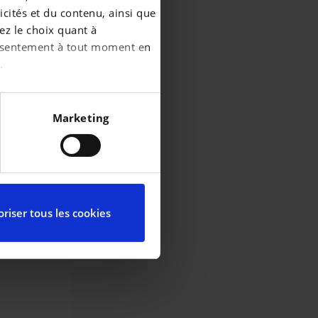
cités et du contenu, ainsi que
ez le choix quant à
consentement à tout moment en
.
écises à plusieurs mètres
Marketing
iques spécifiques (empreintes
ces, reportez-vous à la
partir de la déclaration sur
riser tous les cookies
ctionnalités relatives aux
l’utilisation de notre site
elles-ci avec d’autres
de leurs services.