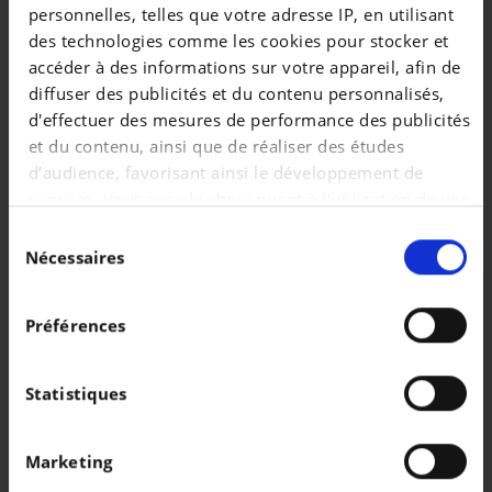
personnelles, telles que votre adresse IP, en utilisant
des technologies comme les cookies pour stocker et
accéder à des informations sur votre appareil, afin de
diffuser des publicités et du contenu personnalisés,
d'effectuer des mesures de performance des publicités
et du contenu, ainsi que de réaliser des études
NISSAN JUKE
NISSAN JUKE
d’audience, favorisant ainsi le développement de
Acenta |1.0 DIG-T 117cv | Caméra | Clim Auto | Capteurs Ar | Bluetooth
services. Vous avez le choix quant à l'utilisation de vos
|
|
13.290 EUR
98.190 km
21.990 EUR
17.914 km
données et à leurs finalités. Vous pouvez modifier ou
Sélection
retirer votre consentement à tout moment en
Nécessaires
du
consultant la Déclaration relative aux cookies ou en
consentement
cliquant sur l'icône de confidentialité.
Préférences
Si vous le permettez, nous aimerions également :
Collecter des informations sur votre localisation
Statistiques
géographique qui peuvent être précises à plusieurs
mètres près
Marketing
Identifier votre appareil en l'analysant